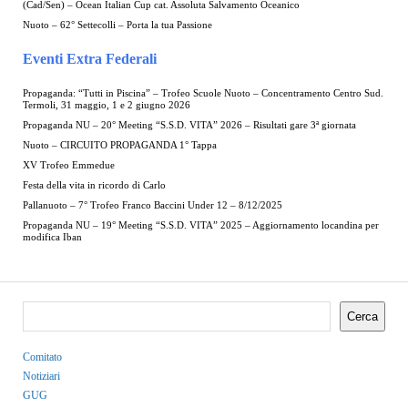
(Cad/Sen) – Ocean Italian Cup cat. Assoluta Salvamento Oceanico
Nuoto – 62° Settecolli – Porta la tua Passione
Eventi Extra Federali
Propaganda: “Tutti in Piscina” – Trofeo Scuole Nuoto – Concentramento Centro Sud.
Termoli, 31 maggio, 1 e 2 giugno 2026
Propaganda NU – 20° Meeting “S.S.D. VITA” 2026 – Risultati gare 3ª giornata
Nuoto – CIRCUITO PROPAGANDA 1° Tappa
XV Trofeo Emmedue
Festa della vita in ricordo di Carlo
Pallanuoto – 7° Trofeo Franco Baccini Under 12 – 8/12/2025
Propaganda NU – 19° Meeting “S.S.D. VITA” 2025 – Aggiornamento locandina per
modifica Iban
Cerca
Comitato
Notiziari
GUG