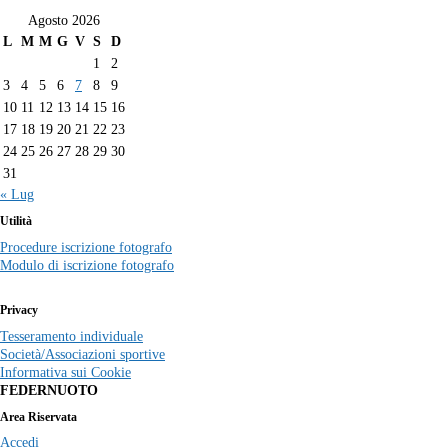
Agosto 2026
L
M
M
G
V
S
D
1
2
3
4
5
6
7
8
9
10
11
12
13
14
15
16
17
18
19
20
21
22
23
24
25
26
27
28
29
30
31
« Lug
Utilità
Procedure iscrizione fotografo
Modulo di iscrizione fotografo
Privacy
Tesseramento individuale
Società/Associazioni sportive
Informativa sui Cookie
FEDERNUOTO
Area Riservata
Accedi