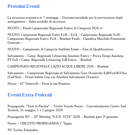
Prossimi Eventi
La sicurezza acquatica in 7 messaggi – Giornata mondiale per la prevenzione degli
annegamenti – Italia modello di sicurezza
NUOTO – Finali Campionato Regionale Estivo di Categoria 2026 vl
NUOTO: Campionati Regionali Estivi Es/B – Es/A – Campionato Regionale Es/B –
Campionato Regionale Estivo Es/A – Risultati Finali – Classifica Maschile-Femminile-
Generale –
NUOTO – Campionato di Categoria Staffette Estate – Fase di Qualificazione
Salvamento – Camp. Regionale Lifesaving Assoluto Estivo + Prova Tempi Assoluta,
PT EsA + Camp. Regionale Lifesaving EsB Estivo – Risultati
CAMPIONATO REGIONALE LAZIO ACQUE LIBERE 2026 – Risultati
Salvamento – Campionato Regionale di Salvamento Gare Oceaniche EsB/EsA/R/J/Ass
(Cad/Sen) – Ocean Italian Cup cat. Assoluta Salvamento Oceanico
Nuoto – 62° Settecolli – Porta la tua Passione
Eventi Extra Federali
Propaganda: “Tutti in Piscina” – Trofeo Scuole Nuoto – Concentramento Centro Sud.
Termoli, 31 maggio, 1 e 2 giugno 2026
Propaganda NU – 20° Meeting “S.S.D. VITA” 2026 – Risultati gare 3ª giornata
Nuoto – CIRCUITO PROPAGANDA 1° Tappa
XV Trofeo Emmedue