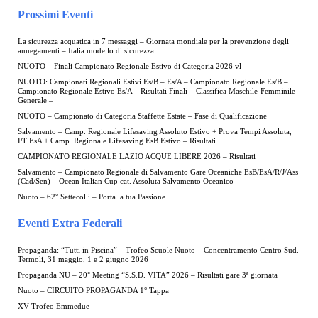
Prossimi Eventi
La sicurezza acquatica in 7 messaggi – Giornata mondiale per la prevenzione degli
annegamenti – Italia modello di sicurezza
NUOTO – Finali Campionato Regionale Estivo di Categoria 2026 vl
NUOTO: Campionati Regionali Estivi Es/B – Es/A – Campionato Regionale Es/B –
Campionato Regionale Estivo Es/A – Risultati Finali – Classifica Maschile-Femminile-
Generale –
NUOTO – Campionato di Categoria Staffette Estate – Fase di Qualificazione
Salvamento – Camp. Regionale Lifesaving Assoluto Estivo + Prova Tempi Assoluta,
PT EsA + Camp. Regionale Lifesaving EsB Estivo – Risultati
CAMPIONATO REGIONALE LAZIO ACQUE LIBERE 2026 – Risultati
Salvamento – Campionato Regionale di Salvamento Gare Oceaniche EsB/EsA/R/J/Ass
(Cad/Sen) – Ocean Italian Cup cat. Assoluta Salvamento Oceanico
Nuoto – 62° Settecolli – Porta la tua Passione
Eventi Extra Federali
Propaganda: “Tutti in Piscina” – Trofeo Scuole Nuoto – Concentramento Centro Sud.
Termoli, 31 maggio, 1 e 2 giugno 2026
Propaganda NU – 20° Meeting “S.S.D. VITA” 2026 – Risultati gare 3ª giornata
Nuoto – CIRCUITO PROPAGANDA 1° Tappa
XV Trofeo Emmedue