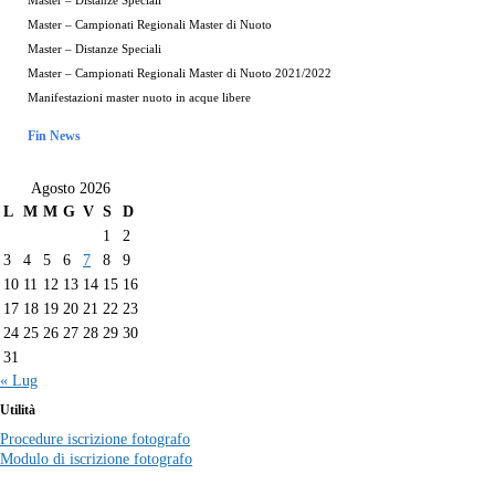
Master – Distanze Speciali
Master – Campionati Regionali Master di Nuoto
Master – Distanze Speciali
Master – Campionati Regionali Master di Nuoto 2021/2022
Manifestazioni master nuoto in acque libere
Fin News
Agosto 2026
L
M
M
G
V
S
D
1
2
3
4
5
6
7
8
9
10
11
12
13
14
15
16
17
18
19
20
21
22
23
24
25
26
27
28
29
30
31
« Lug
Utilità
Procedure iscrizione fotografo
Modulo di iscrizione fotografo