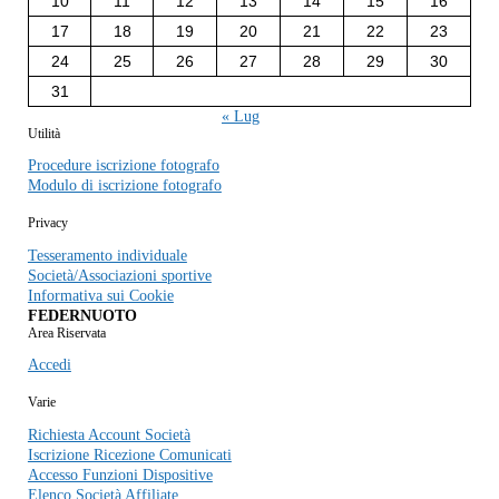
10
11
12
13
14
15
16
17
18
19
20
21
22
23
24
25
26
27
28
29
30
31
« Lug
Utilità
Procedure iscrizione fotografo
Modulo di iscrizione fotografo
Privacy
Tesseramento individuale
Società/Associazioni sportive
Informativa sui Cookie
FEDERNUOTO
Area Riservata
Accedi
Varie
Richiesta Account Società
Iscrizione Ricezione Comunicati
Accesso Funzioni Dispositive
Elenco Società Affiliate