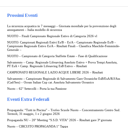
Prossimi Eventi
La sicurezza acquatica in 7 messaggi – Giornata mondiale per la prevenzione degli
annegamenti – Italia modello di sicurezza
NUOTO – Finali Campionato Regionale Estivo di Categoria 2026 vl
NUOTO: Campionati Regionali Estivi Es/B – Es/A – Campionato Regionale Es/B –
Campionato Regionale Estivo Es/A – Risultati Finali – Classifica Maschile-Femminile-
Generale –
NUOTO – Campionato di Categoria Staffette Estate – Fase di Qualificazione
Salvamento – Camp. Regionale Lifesaving Assoluto Estivo + Prova Tempi Assoluta,
PT EsA + Camp. Regionale Lifesaving EsB Estivo – Risultati
CAMPIONATO REGIONALE LAZIO ACQUE LIBERE 2026 – Risultati
Salvamento – Campionato Regionale di Salvamento Gare Oceaniche EsB/EsA/R/J/Ass
(Cad/Sen) – Ocean Italian Cup cat. Assoluta Salvamento Oceanico
Nuoto – 62° Settecolli – Porta la tua Passione
Eventi Extra Federali
Propaganda: “Tutti in Piscina” – Trofeo Scuole Nuoto – Concentramento Centro Sud.
Termoli, 31 maggio, 1 e 2 giugno 2026
Propaganda NU – 20° Meeting “S.S.D. VITA” 2026 – Risultati gare 3ª giornata
Nuoto – CIRCUITO PROPAGANDA 1° Tappa