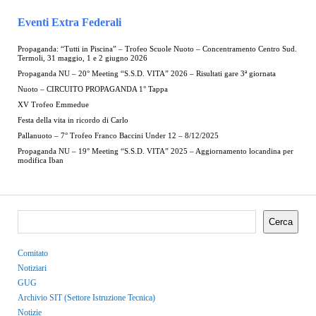
Eventi Extra Federali
Propaganda: “Tutti in Piscina” – Trofeo Scuole Nuoto – Concentramento Centro Sud.
Termoli, 31 maggio, 1 e 2 giugno 2026
Propaganda NU – 20° Meeting “S.S.D. VITA” 2026 – Risultati gare 3ª giornata
Nuoto – CIRCUITO PROPAGANDA 1° Tappa
XV Trofeo Emmedue
Festa della vita in ricordo di Carlo
Pallanuoto – 7° Trofeo Franco Baccini Under 12 – 8/12/2025
Propaganda NU – 19° Meeting “S.S.D. VITA” 2025 – Aggiornamento locandina per
modifica Iban
Cerca
Comitato
Notiziari
GUG
Archivio SIT (Settore Istruzione Tecnica)
Notizie