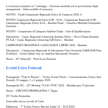
La sicurezza acquatica in 7 messaggi – Giornata mondiale per la prevenzione degli
annegamenti – Italia modello di sicurezza
NUOTO – Finali Campionato Regionale Estivo di Categoria 2026 vl
NUOTO: Campionati Regionali Estivi Es/B – Es/A – Campionato Regionale Es/B –
Campionato Regionale Estivo Es/A – Risultati Finali – Classifica Maschile-Femminile-
Generale –
NUOTO – Campionato di Categoria Staffette Estate – Fase di Qualificazione
Salvamento – Camp. Regionale Lifesaving Assoluto Estivo + Prova Tempi Assoluta,
PT EsA + Camp. Regionale Lifesaving EsB Estivo – Risultati
CAMPIONATO REGIONALE LAZIO ACQUE LIBERE 2026 – Risultati
Salvamento – Campionato Regionale di Salvamento Gare Oceaniche EsB/EsA/R/J/Ass
(Cad/Sen) – Ocean Italian Cup cat. Assoluta Salvamento Oceanico
Nuoto – 62° Settecolli – Porta la tua Passione
Eventi Extra Federali
Propaganda: “Tutti in Piscina” – Trofeo Scuole Nuoto – Concentramento Centro Sud.
Termoli, 31 maggio, 1 e 2 giugno 2026
Propaganda NU – 20° Meeting “S.S.D. VITA” 2026 – Risultati gare 3ª giornata
Nuoto – CIRCUITO PROPAGANDA 1° Tappa
XV Trofeo Emmedue
Festa della vita in ricordo di Carlo
Pallanuoto – 7° Trofeo Franco Baccini Under 12 – 8/12/2025