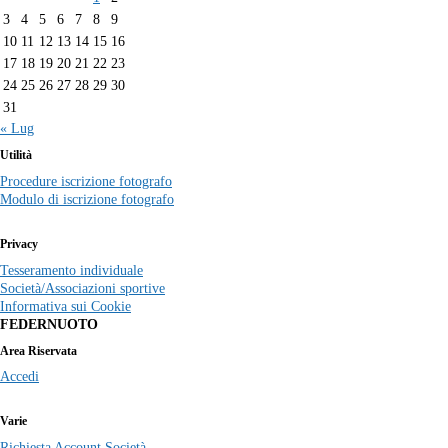
3
4
5
6
7
8
9
10
11
12
13
14
15
16
17
18
19
20
21
22
23
24
25
26
27
28
29
30
31
« Lug
Utilità
Procedure iscrizione fotografo
Modulo di iscrizione fotografo
Privacy
Tesseramento individuale
Società/Associazioni sportive
Informativa sui Cookie
FEDERNUOTO
Area Riservata
Accedi
Varie
Richiesta Account Società