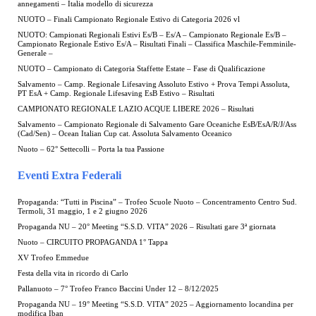
annegamenti – Italia modello di sicurezza
NUOTO – Finali Campionato Regionale Estivo di Categoria 2026 vl
NUOTO: Campionati Regionali Estivi Es/B – Es/A – Campionato Regionale Es/B –
Campionato Regionale Estivo Es/A – Risultati Finali – Classifica Maschile-Femminile-
Generale –
NUOTO – Campionato di Categoria Staffette Estate – Fase di Qualificazione
Salvamento – Camp. Regionale Lifesaving Assoluto Estivo + Prova Tempi Assoluta,
PT EsA + Camp. Regionale Lifesaving EsB Estivo – Risultati
CAMPIONATO REGIONALE LAZIO ACQUE LIBERE 2026 – Risultati
Salvamento – Campionato Regionale di Salvamento Gare Oceaniche EsB/EsA/R/J/Ass
(Cad/Sen) – Ocean Italian Cup cat. Assoluta Salvamento Oceanico
Nuoto – 62° Settecolli – Porta la tua Passione
Eventi Extra Federali
Propaganda: “Tutti in Piscina” – Trofeo Scuole Nuoto – Concentramento Centro Sud.
Termoli, 31 maggio, 1 e 2 giugno 2026
Propaganda NU – 20° Meeting “S.S.D. VITA” 2026 – Risultati gare 3ª giornata
Nuoto – CIRCUITO PROPAGANDA 1° Tappa
XV Trofeo Emmedue
Festa della vita in ricordo di Carlo
Pallanuoto – 7° Trofeo Franco Baccini Under 12 – 8/12/2025
Propaganda NU – 19° Meeting “S.S.D. VITA” 2025 – Aggiornamento locandina per
modifica Iban