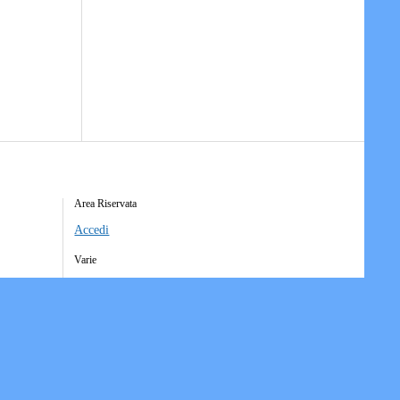
Area Riservata
Accedi
Varie
Richiesta Account Società
Iscrizione Ricezione Comunicati
Accesso Funzioni Dispositive
Elenco Società Affiliate
Downloads