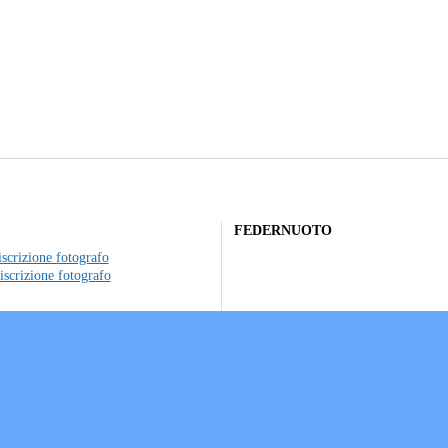
FEDERNUOTO
scrizione fotografo
iscrizione fotografo
to individuale
ociazioni sportive
a sui Cookie