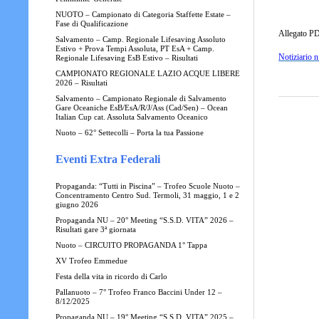
NUOTO – Campionato di Categoria Staffette Estate –
Fase di Qualificazione
Allegato P
Salvamento – Camp. Regionale Lifesaving Assoluto
Estivo + Prova Tempi Assoluta, PT EsA + Camp.
Notiziario n
Regionale Lifesaving EsB Estivo – Risultati
CAMPIONATO REGIONALE LAZIO ACQUE LIBERE
2026 – Risultati
Salvamento – Campionato Regionale di Salvamento
Gare Oceaniche EsB/EsA/R/J/Ass (Cad/Sen) – Ocean
Italian Cup cat. Assoluta Salvamento Oceanico
Nuoto – 62° Settecolli – Porta la tua Passione
Eventi Extra Federali
Propaganda: “Tutti in Piscina” – Trofeo Scuole Nuoto –
Concentramento Centro Sud. Termoli, 31 maggio, 1 e 2
giugno 2026
Propaganda NU – 20° Meeting “S.S.D. VITA” 2026 –
Risultati gare 3ª giornata
Nuoto – CIRCUITO PROPAGANDA 1° Tappa
XV Trofeo Emmedue
Festa della vita in ricordo di Carlo
Pallanuoto – 7° Trofeo Franco Baccini Under 12 –
8/12/2025
Propaganda NU – 19° Meeting “S.S.D. VITA” 2025 –