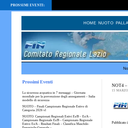
PROSSIMI EVENTI:
HOME
NUOTO
PALL
Not
Prossimi Eventi
NOT4 – N
15 MARZO
La sicurezza acquatica in 7 messaggi – Giornata
mondiale per la prevenzione degli annegamenti – Italia
modello di sicurezza
NUOTO – Finali Campionato Regionale Estivo di
Categoria 2026 vl
NUOTO: Campionati Regionali Estivi Es/B – Es/A –
Campionato Regionale Es/B – Campionato Regionale
Pubblicato 
Estivo Es/A – Risultati Finali – Classifica Maschile-
Femminile-Generale –