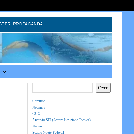
STER
PROPAGANDA
e
Cerca
Comitato
Notiziari
GUG
Archivio SIT (Settore Istruzione Tecnica)
Notizie
Scuole Nuoto Federali