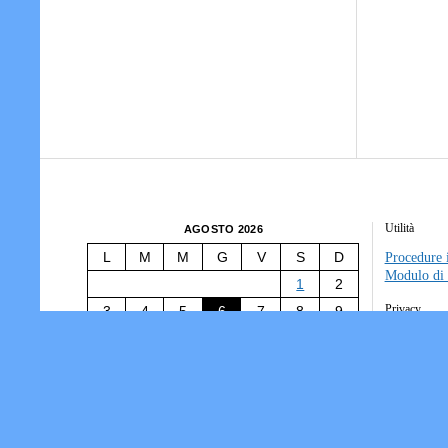
Utilità
AGOSTO 2026
L
M
M
G
V
S
D
Procedure i
Modulo di 
1
2
Privacy
3
4
5
6
7
8
9
10
11
12
13
14
15
16
Tesseramen
Società/Ass
17
18
19
20
21
22
23
Informativ
24
25
26
27
28
29
30
31
« Lug