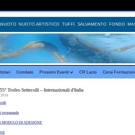
ANUOTO
NUOTO ARTISTICO
TUFFI
SALVAMENTO
FONDO
MA
iziari
Comitato
Prossimi Eventi
CR Lazio
Corsi Formazion
5° Trofeo Settecolli – Internazionali d'Italia
 2018
colli
lli propaganda
olli MODULO DI ADESIONE
018