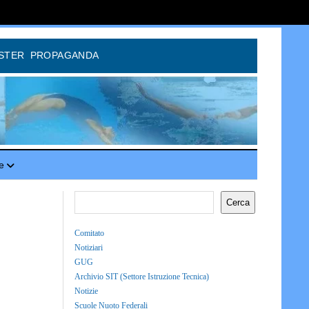
STER
PROPAGANDA
e
Cerca
Comitato
Notiziari
GUG
Archivio SIT (Settore Istruzione Tecnica)
Notizie
Scuole Nuoto Federali