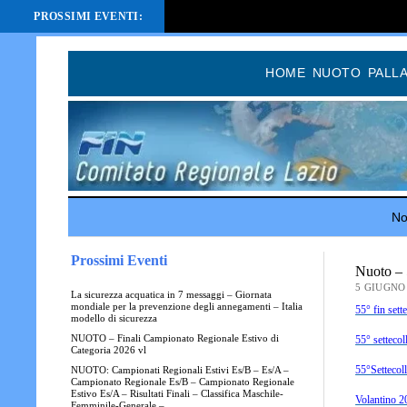
PROSSIMI EVENTI:
HOME
NUOTO
PALL
Not
Prossimi Eventi
Nuoto – 5
5 GIUGNO
La sicurezza acquatica in 7 messaggi – Giornata
mondiale per la prevenzione degli annegamenti – Italia
55° fin sette
modello di sicurezza
NUOTO – Finali Campionato Regionale Estivo di
55° setteco
Categoria 2026 vl
55°Settec
NUOTO: Campionati Regionali Estivi Es/B – Es/A –
Campionato Regionale Es/B – Campionato Regionale
Estivo Es/A – Risultati Finali – Classifica Maschile-
Volantino 2
Femminile-Generale –