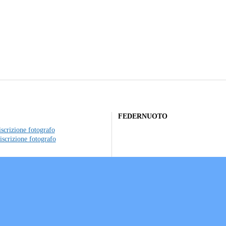
FEDERNUOTO
scrizione fotografo
iscrizione fotografo
to individuale
ociazioni sportive
a sui Cookie