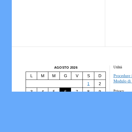
Utilità
AGOSTO 2026
L
M
M
G
V
S
D
Procedure i
Modulo di 
1
2
Privacy
3
4
5
6
7
8
9
10
11
12
13
14
15
16
Tesseramen
Società/Ass
17
18
19
20
21
22
23
Informativ
24
25
26
27
28
29
30
31
« Lug