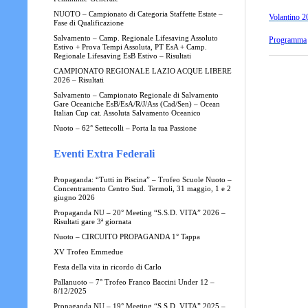
NUOTO – Campionato di Categoria Staffette Estate –
Volantino 2
Fase di Qualificazione
Salvamento – Camp. Regionale Lifesaving Assoluto
Programma
Estivo + Prova Tempi Assoluta, PT EsA + Camp.
Regionale Lifesaving EsB Estivo – Risultati
CAMPIONATO REGIONALE LAZIO ACQUE LIBERE
2026 – Risultati
Salvamento – Campionato Regionale di Salvamento
Gare Oceaniche EsB/EsA/R/J/Ass (Cad/Sen) – Ocean
Italian Cup cat. Assoluta Salvamento Oceanico
Nuoto – 62° Settecolli – Porta la tua Passione
Eventi Extra Federali
Propaganda: “Tutti in Piscina” – Trofeo Scuole Nuoto –
Concentramento Centro Sud. Termoli, 31 maggio, 1 e 2
giugno 2026
Propaganda NU – 20° Meeting “S.S.D. VITA” 2026 –
Risultati gare 3ª giornata
Nuoto – CIRCUITO PROPAGANDA 1° Tappa
XV Trofeo Emmedue
Festa della vita in ricordo di Carlo
Pallanuoto – 7° Trofeo Franco Baccini Under 12 –
8/12/2025
Propaganda NU – 19° Meeting “S.S.D. VITA” 2025 –