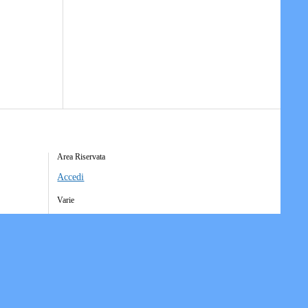
Area Riservata
Accedi
Varie
Richiesta Account Società
Iscrizione Ricezione Comunicati
Accesso Funzioni Dispositive
Elenco Società Affiliate
Downloads