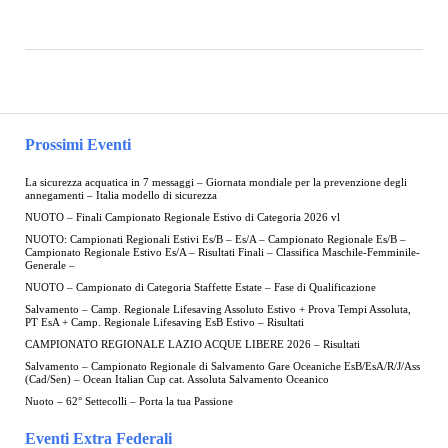
Prossimi Eventi
La sicurezza acquatica in 7 messaggi – Giornata mondiale per la prevenzione degli
annegamenti – Italia modello di sicurezza
NUOTO – Finali Campionato Regionale Estivo di Categoria 2026 vl
NUOTO: Campionati Regionali Estivi Es/B – Es/A – Campionato Regionale Es/B –
Campionato Regionale Estivo Es/A – Risultati Finali – Classifica Maschile-Femminile-
Generale –
NUOTO – Campionato di Categoria Staffette Estate – Fase di Qualificazione
Salvamento – Camp. Regionale Lifesaving Assoluto Estivo + Prova Tempi Assoluta,
PT EsA + Camp. Regionale Lifesaving EsB Estivo – Risultati
CAMPIONATO REGIONALE LAZIO ACQUE LIBERE 2026 – Risultati
Salvamento – Campionato Regionale di Salvamento Gare Oceaniche EsB/EsA/R/J/Ass
(Cad/Sen) – Ocean Italian Cup cat. Assoluta Salvamento Oceanico
Nuoto – 62° Settecolli – Porta la tua Passione
Eventi Extra Federali