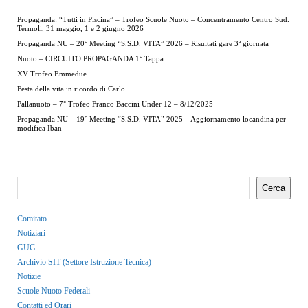
Propaganda: “Tutti in Piscina” – Trofeo Scuole Nuoto – Concentramento Centro Sud.
Termoli, 31 maggio, 1 e 2 giugno 2026
Propaganda NU – 20° Meeting “S.S.D. VITA” 2026 – Risultati gare 3ª giornata
Nuoto – CIRCUITO PROPAGANDA 1° Tappa
XV Trofeo Emmedue
Festa della vita in ricordo di Carlo
Pallanuoto – 7° Trofeo Franco Baccini Under 12 – 8/12/2025
Propaganda NU – 19° Meeting “S.S.D. VITA” 2025 – Aggiornamento locandina per
modifica Iban
Cerca
Comitato
Notiziari
GUG
Archivio SIT (Settore Istruzione Tecnica)
Notizie
Scuole Nuoto Federali
Contatti ed Orari