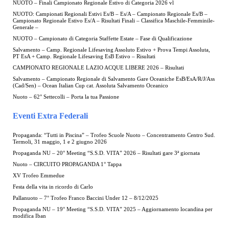
NUOTO – Finali Campionato Regionale Estivo di Categoria 2026 vl
NUOTO: Campionati Regionali Estivi Es/B – Es/A – Campionato Regionale Es/B –
Campionato Regionale Estivo Es/A – Risultati Finali – Classifica Maschile-Femminile-
Generale –
NUOTO – Campionato di Categoria Staffette Estate – Fase di Qualificazione
Salvamento – Camp. Regionale Lifesaving Assoluto Estivo + Prova Tempi Assoluta,
PT EsA + Camp. Regionale Lifesaving EsB Estivo – Risultati
CAMPIONATO REGIONALE LAZIO ACQUE LIBERE 2026 – Risultati
Salvamento – Campionato Regionale di Salvamento Gare Oceaniche EsB/EsA/R/J/Ass
(Cad/Sen) – Ocean Italian Cup cat. Assoluta Salvamento Oceanico
Nuoto – 62° Settecolli – Porta la tua Passione
Eventi Extra Federali
Propaganda: “Tutti in Piscina” – Trofeo Scuole Nuoto – Concentramento Centro Sud.
Termoli, 31 maggio, 1 e 2 giugno 2026
Propaganda NU – 20° Meeting “S.S.D. VITA” 2026 – Risultati gare 3ª giornata
Nuoto – CIRCUITO PROPAGANDA 1° Tappa
XV Trofeo Emmedue
Festa della vita in ricordo di Carlo
Pallanuoto – 7° Trofeo Franco Baccini Under 12 – 8/12/2025
Propaganda NU – 19° Meeting “S.S.D. VITA” 2025 – Aggiornamento locandina per
modifica Iban