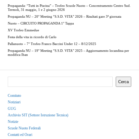
Propaganda: “Tutti in Piscina” – Trofeo Scuole Nuoto – Concentramento Centro Sud.
Termoli, 31 maggio, 1 e 2 giugno 2026
Propaganda NU – 20° Meeting “S.S.D. VITA” 2026 – Risultati gare 3ª giornata
Nuoto – CIRCUITO PROPAGANDA 1° Tappa
XV Trofeo Emmedue
Festa della vita in ricordo di Carlo
Pallanuoto – 7° Trofeo Franco Baccini Under 12 – 8/12/2025
Propaganda NU – 19° Meeting “S.S.D. VITA” 2025 – Aggiornamento locandina per
modifica Iban
Cerca
Comitato
Notiziari
GUG
Archivio SIT (Settore Istruzione Tecnica)
Notizie
Scuole Nuoto Federali
Contatti ed Orari