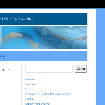
STER
PROPAGANDA
e
Cerca
e 2017
Comitato
Notiziari
GUG
Archivio SIT (Settore Istruzione Tecnica)
Notizie
Scuole Nuoto Federali