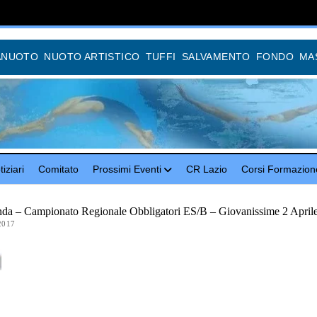
ANUOTO
NUOTO ARTISTICO
TUFFI
SALVAMENTO
FONDO
MA
iziari
Comitato
Prossimi Eventi
CR Lazio
Corsi Formazion
da – Campionato Regionale Obbligatori ES/B – Giovanissime 2 April
2017