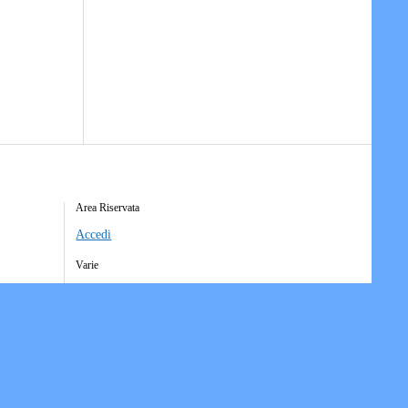
Area Riservata
Accedi
Varie
Richiesta Account Società
Iscrizione Ricezione Comunicati
Accesso Funzioni Dispositive
Elenco Società Affiliate
Downloads