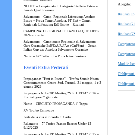
Allegato:
NUOTO – Campionato di Categoria Staffette Estate –
Fase di Qualificazione
Risultati ES
Salvamento – Camp. Regionale Lifesaving Assoluto
Estivo + Prova Tempi Assoluta, PT EsA + Camp.
Risultati G1
Regionale Lifesaving EsB Estivo – Risultati
CAMPIONATO REGIONALE LAZIO ACQUE LIBERE
Risultati G2
2026 – Risultati
Salvamento – Campionato Regionale di Salvamento
Campionato
Gare Oceaniche EsB/EsA/R/J/Ass (Cad/Sen) – Ocean
Italian Cup cat. Assoluta Salvamento Oceanico
Campionato
Nuoto – 62° Settecolli – Porta la tua Passione
Modulo Isc
Eventi Extra Federali
Obbligatori
Propaganda: “Tutti in Piscina” – Trofeo Scuole Nuoto –
Concentramento Centro Sud. Termoli, 31 maggio, 1 e 2
Obbligatori
giugno 2026
Propaganda NU – 20° Meeting “S.S.D. VITA” 2026 –
Risultati gare 3ª giornata
Nuoto – CIRCUITO PROPAGANDA 1° Tappa
XV Trofeo Emmedue
Festa della vita in ricordo di Carlo
Pallanuoto – 7° Trofeo Franco Baccini Under 12 –
8/12/2025
Propaganda NU – 19° Meeting “S.S.D. VITA” 2025 –