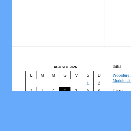
Utilità
AGOSTO 2026
L
M
M
G
V
S
D
Procedure i
Modulo di 
1
2
Privacy
3
4
5
6
7
8
9
10
11
12
13
14
15
16
Tesseramen
Società/Ass
17
18
19
20
21
22
23
Informativ
24
25
26
27
28
29
30
31
« Lug