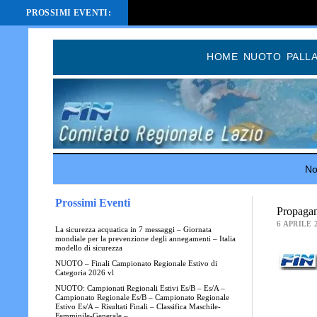
PROSSIMI EVENTI:
HOME
NUOTO
PALL
Not
Prossimi Eventi
Propagan
6 APRILE 
La sicurezza acquatica in 7 messaggi – Giornata
mondiale per la prevenzione degli annegamenti – Italia
modello di sicurezza
NUOTO – Finali Campionato Regionale Estivo di
Categoria 2026 vl
NUOTO: Campionati Regionali Estivi Es/B – Es/A –
Campionato Regionale Es/B – Campionato Regionale
Estivo Es/A – Risultati Finali – Classifica Maschile-
Femminile-Generale –