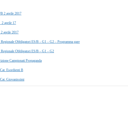
/B 2 aprile 2017
 2 aprile 17
 2 aprile 2017
 Regionale Obbligatori ES/B – G1 – G2 – Programma gare
 Regionale Obbligatori ES/B – G1 – G2
rizione Campionati Propaganda
 Cat. Esordienti B
 Cat. Giovanissimi