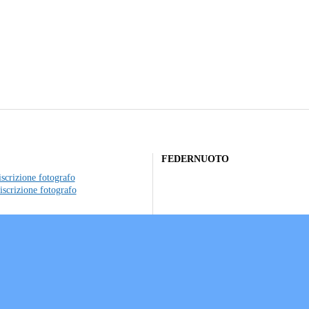
FEDERNUOTO
scrizione fotografo
iscrizione fotografo
to individuale
ociazioni sportive
a sui Cookie