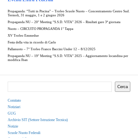
Propaganda: “Tutti in Piscina” – Trofeo Scuole Nuoto – Concentramento Centro Sud.
Termoli, 31 maggio, 1 e 2 giugno 2026
Propaganda NU – 20° Meeting “S.S.D. VITA” 2026 – Risultati gare 3ª giornata
Nuoto – CIRCUITO PROPAGANDA 1° Tappa
XV Trofeo Emmedue
Festa della vita in ricordo di Carlo
Pallanuoto – 7° Trofeo Franco Baccini Under 12 – 8/12/2025
Propaganda NU – 19° Meeting “S.S.D. VITA” 2025 – Aggiornamento locandina per
modifica Iban
Cerca
Comitato
Notiziari
GUG
Archivio SIT (Settore Istruzione Tecnica)
Notizie
Scuole Nuoto Federali