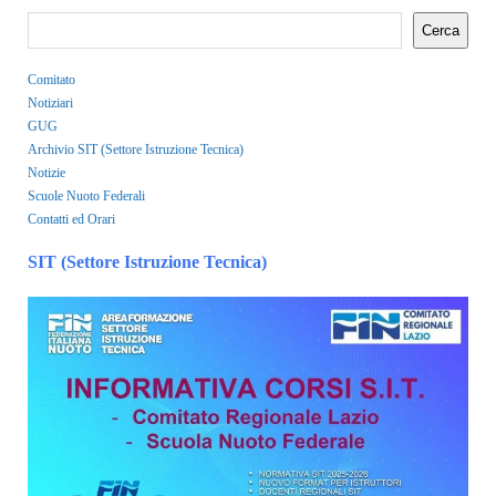
Cerca
Comitato
Notiziari
GUG
Archivio SIT (Settore Istruzione Tecnica)
Notizie
Scuole Nuoto Federali
Contatti ed Orari
SIT (Settore Istruzione Tecnica)