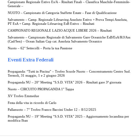
Campionato Regionale Estivo Es/A – Risultati Finali – Classifica Maschile-Femminile-
Generale –
NUOTO – Campionato di Categoria Staffette Estate – Fase di Qualificazione
Salvamento – Camp. Regionale Lifesaving Assoluto Estivo + Prova Tempi Assoluta,
PT EsA + Camp. Regionale Lifesaving EsB Estivo – Risultati
CAMPIONATO REGIONALE LAZIO ACQUE LIBERE 2026 – Risultati
Salvamento – Campionato Regionale di Salvamento Gare Oceaniche EsB/EsA/R/J/Ass
(Cad/Sen) – Ocean Italian Cup cat. Assoluta Salvamento Oceanico
Nuoto – 62° Settecolli – Porta la tua Passione
Eventi Extra Federali
Propaganda: “Tutti in Piscina” – Trofeo Scuole Nuoto – Concentramento Centro Sud.
Termoli, 31 maggio, 1 e 2 giugno 2026
Propaganda NU – 20° Meeting “S.S.D. VITA” 2026 – Risultati gare 3ª giornata
Nuoto – CIRCUITO PROPAGANDA 1° Tappa
XV Trofeo Emmedue
Festa della vita in ricordo di Carlo
Pallanuoto – 7° Trofeo Franco Baccini Under 12 – 8/12/2025
Propaganda NU – 19° Meeting “S.S.D. VITA” 2025 – Aggiornamento locandina per
modifica Iban