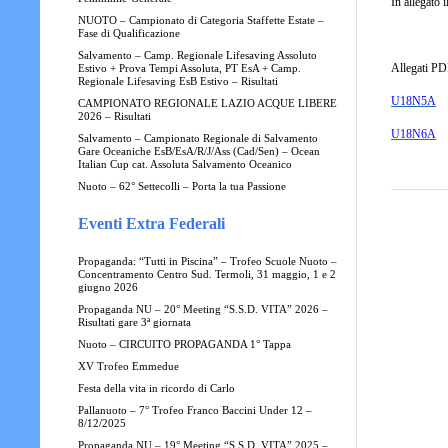
In allegato 
NUOTO – Campionato di Categoria Staffette Estate –
Fase di Qualificazione
Salvamento – Camp. Regionale Lifesaving Assoluto
Allegati PD
Estivo + Prova Tempi Assoluta, PT EsA + Camp.
Regionale Lifesaving EsB Estivo – Risultati
U18N5A
CAMPIONATO REGIONALE LAZIO ACQUE LIBERE
2026 – Risultati
U18N6A
Salvamento – Campionato Regionale di Salvamento
Gare Oceaniche EsB/EsA/R/J/Ass (Cad/Sen) – Ocean
Italian Cup cat. Assoluta Salvamento Oceanico
Nuoto – 62° Settecolli – Porta la tua Passione
Eventi Extra Federali
Propaganda: “Tutti in Piscina” – Trofeo Scuole Nuoto –
Concentramento Centro Sud. Termoli, 31 maggio, 1 e 2
giugno 2026
Propaganda NU – 20° Meeting “S.S.D. VITA” 2026 –
Risultati gare 3ª giornata
Nuoto – CIRCUITO PROPAGANDA 1° Tappa
XV Trofeo Emmedue
Festa della vita in ricordo di Carlo
Pallanuoto – 7° Trofeo Franco Baccini Under 12 –
8/12/2025
Propaganda NU – 19° Meeting “S.S.D. VITA” 2025 –