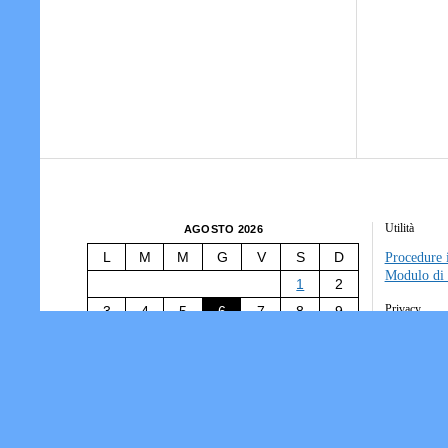
Utilità
AGOSTO 2026
L
M
M
G
V
S
D
Procedure i
Modulo di 
1
2
Privacy
3
4
5
6
7
8
9
10
11
12
13
14
15
16
Tesseramen
Società/Ass
17
18
19
20
21
22
23
Informativ
24
25
26
27
28
29
30
31
« Lug