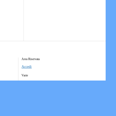
Area Riservata
Accedi
Varie
Richiesta Account Società
Iscrizione Ricezione Comunicati
Accesso Funzioni Dispositive
Elenco Società Affiliate
Downloads