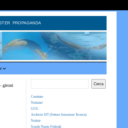
STER
PROPAGANDA
e
Cerca
– gironi
Comitato
Notiziari
GUG
Archivio SIT (Settore Istruzione Tecnica)
Notizie
Scuole Nuoto Federali