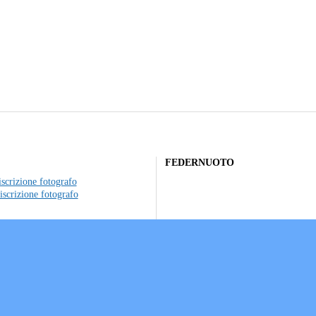
FEDERNUOTO
scrizione fotografo
iscrizione fotografo
to individuale
ociazioni sportive
a sui Cookie