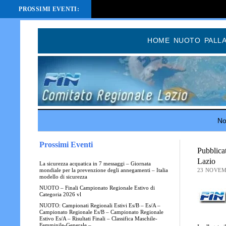
PROSSIMI EVENTI:
HOME
NUOTO
PALL
Not
Prossimi Eventi
Pubblica
Lazio
La sicurezza acquatica in 7 messaggi – Giornata
23 NOVEM
mondiale per la prevenzione degli annegamenti – Italia
modello di sicurezza
NUOTO – Finali Campionato Regionale Estivo di
Categoria 2026 vl
NUOTO: Campionati Regionali Estivi Es/B – Es/A –
Campionato Regionale Es/B – Campionato Regionale
Estivo Es/A – Risultati Finali – Classifica Maschile-
Femminile-Generale –