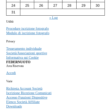
24
25
26
27
28
29
30
31
« Lug
Utilità
Procedure iscrizione fotografo
Modulo di iscrizione fotografo
Privacy
Tesseramento individuale
Società/Associazioni sportive
Informativa sui Cookie
FEDERNUOTO
Area Riservata
Accedi
Varie
Richiesta Account Società
Iscrizione Ricezione Comunicati
Accesso Funzioni Dispositive
Elenco Società Affiliate
Downloads