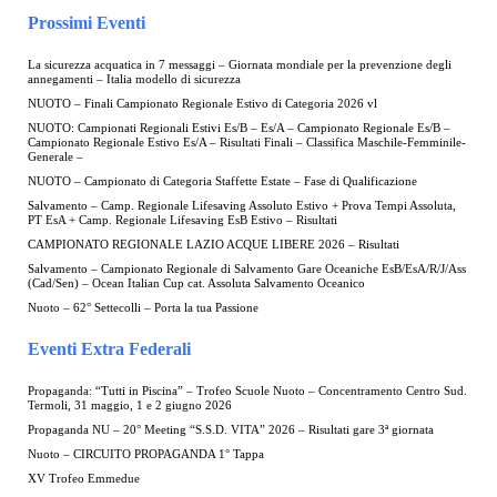
Prossimi Eventi
La sicurezza acquatica in 7 messaggi – Giornata mondiale per la prevenzione degli
annegamenti – Italia modello di sicurezza
NUOTO – Finali Campionato Regionale Estivo di Categoria 2026 vl
NUOTO: Campionati Regionali Estivi Es/B – Es/A – Campionato Regionale Es/B –
Campionato Regionale Estivo Es/A – Risultati Finali – Classifica Maschile-Femminile-
Generale –
NUOTO – Campionato di Categoria Staffette Estate – Fase di Qualificazione
Salvamento – Camp. Regionale Lifesaving Assoluto Estivo + Prova Tempi Assoluta,
PT EsA + Camp. Regionale Lifesaving EsB Estivo – Risultati
CAMPIONATO REGIONALE LAZIO ACQUE LIBERE 2026 – Risultati
Salvamento – Campionato Regionale di Salvamento Gare Oceaniche EsB/EsA/R/J/Ass
(Cad/Sen) – Ocean Italian Cup cat. Assoluta Salvamento Oceanico
Nuoto – 62° Settecolli – Porta la tua Passione
Eventi Extra Federali
Propaganda: “Tutti in Piscina” – Trofeo Scuole Nuoto – Concentramento Centro Sud.
Termoli, 31 maggio, 1 e 2 giugno 2026
Propaganda NU – 20° Meeting “S.S.D. VITA” 2026 – Risultati gare 3ª giornata
Nuoto – CIRCUITO PROPAGANDA 1° Tappa
XV Trofeo Emmedue