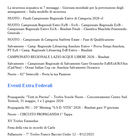
La sicurezza acquatica in 7 messaggi – Giornata mondiale per la prevenzione degli
annegamenti – Italia modello di sicurezza
NUOTO – Finali Campionato Regionale Estivo di Categoria 2026 vl
NUOTO: Campionati Regionali Estivi Es/B – Es/A – Campionato Regionale Es/B –
Campionato Regionale Estivo Es/A – Risultati Finali – Classifica Maschile-Femminile-
Generale –
NUOTO – Campionato di Categoria Staffette Estate – Fase di Qualificazione
Salvamento – Camp. Regionale Lifesaving Assoluto Estivo + Prova Tempi Assoluta,
PT EsA + Camp. Regionale Lifesaving EsB Estivo – Risultati
CAMPIONATO REGIONALE LAZIO ACQUE LIBERE 2026 – Risultati
Salvamento – Campionato Regionale di Salvamento Gare Oceaniche EsB/EsA/R/J/Ass
(Cad/Sen) – Ocean Italian Cup cat. Assoluta Salvamento Oceanico
Nuoto – 62° Settecolli – Porta la tua Passione
Eventi Extra Federali
Propaganda: “Tutti in Piscina” – Trofeo Scuole Nuoto – Concentramento Centro Sud.
Termoli, 31 maggio, 1 e 2 giugno 2026
Propaganda NU – 20° Meeting “S.S.D. VITA” 2026 – Risultati gare 3ª giornata
Nuoto – CIRCUITO PROPAGANDA 1° Tappa
XV Trofeo Emmedue
Festa della vita in ricordo di Carlo
Pallanuoto – 7° Trofeo Franco Baccini Under 12 – 8/12/2025