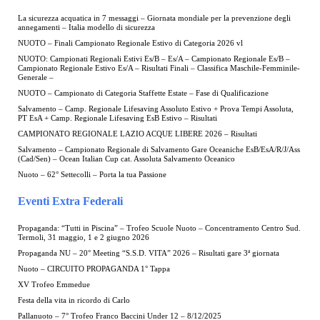
La sicurezza acquatica in 7 messaggi – Giornata mondiale per la prevenzione degli
annegamenti – Italia modello di sicurezza
NUOTO – Finali Campionato Regionale Estivo di Categoria 2026 vl
NUOTO: Campionati Regionali Estivi Es/B – Es/A – Campionato Regionale Es/B –
Campionato Regionale Estivo Es/A – Risultati Finali – Classifica Maschile-Femminile-
Generale –
NUOTO – Campionato di Categoria Staffette Estate – Fase di Qualificazione
Salvamento – Camp. Regionale Lifesaving Assoluto Estivo + Prova Tempi Assoluta,
PT EsA + Camp. Regionale Lifesaving EsB Estivo – Risultati
CAMPIONATO REGIONALE LAZIO ACQUE LIBERE 2026 – Risultati
Salvamento – Campionato Regionale di Salvamento Gare Oceaniche EsB/EsA/R/J/Ass
(Cad/Sen) – Ocean Italian Cup cat. Assoluta Salvamento Oceanico
Nuoto – 62° Settecolli – Porta la tua Passione
Eventi Extra Federali
Propaganda: “Tutti in Piscina” – Trofeo Scuole Nuoto – Concentramento Centro Sud.
Termoli, 31 maggio, 1 e 2 giugno 2026
Propaganda NU – 20° Meeting “S.S.D. VITA” 2026 – Risultati gare 3ª giornata
Nuoto – CIRCUITO PROPAGANDA 1° Tappa
XV Trofeo Emmedue
Festa della vita in ricordo di Carlo
Pallanuoto – 7° Trofeo Franco Baccini Under 12 – 8/12/2025