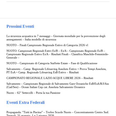
Prossimi Eventi
La sicurezza acquatica in 7 messaggi – Giornata mondiale per la prevenzione degli
annegamenti – Italia modello di sicurezza
NUOTO – Finali Campionato Regionale Estivo di Categoria 2026 vl
NUOTO: Campionati Regionali Estivi Es/B – Es/A – Campionato Regionale Es/B –
Campionato Regionale Estivo Es/A – Risultati Finali – Classifica Maschile-Femminile-
Generale –
NUOTO – Campionato di Categoria Staffette Estate – Fase di Qualificazione
Salvamento – Camp. Regionale Lifesaving Assoluto Estivo + Prova Tempi Assoluta,
PT EsA + Camp. Regionale Lifesaving EsB Estivo – Risultati
CAMPIONATO REGIONALE LAZIO ACQUE LIBERE 2026 – Risultati
Salvamento – Campionato Regionale di Salvamento Gare Oceaniche EsB/EsA/R/J/Ass
(Cad/Sen) – Ocean Italian Cup cat. Assoluta Salvamento Oceanico
Nuoto – 62° Settecolli – Porta la tua Passione
Eventi Extra Federali
Propaganda: “Tutti in Piscina” – Trofeo Scuole Nuoto – Concentramento Centro Sud.
Termoli, 31 maggio, 1 e 2 giugno 2026