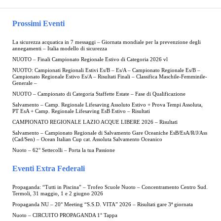
Prossimi Eventi
La sicurezza acquatica in 7 messaggi – Giornata mondiale per la prevenzione degli
annegamenti – Italia modello di sicurezza
NUOTO – Finali Campionato Regionale Estivo di Categoria 2026 vl
NUOTO: Campionati Regionali Estivi Es/B – Es/A – Campionato Regionale Es/B –
Campionato Regionale Estivo Es/A – Risultati Finali – Classifica Maschile-Femminile-
Generale –
NUOTO – Campionato di Categoria Staffette Estate – Fase di Qualificazione
Salvamento – Camp. Regionale Lifesaving Assoluto Estivo + Prova Tempi Assoluta,
PT EsA + Camp. Regionale Lifesaving EsB Estivo – Risultati
CAMPIONATO REGIONALE LAZIO ACQUE LIBERE 2026 – Risultati
Salvamento – Campionato Regionale di Salvamento Gare Oceaniche EsB/EsA/R/J/Ass
(Cad/Sen) – Ocean Italian Cup cat. Assoluta Salvamento Oceanico
Nuoto – 62° Settecolli – Porta la tua Passione
Eventi Extra Federali
Propaganda: “Tutti in Piscina” – Trofeo Scuole Nuoto – Concentramento Centro Sud.
Termoli, 31 maggio, 1 e 2 giugno 2026
Propaganda NU – 20° Meeting “S.S.D. VITA” 2026 – Risultati gare 3ª giornata
Nuoto – CIRCUITO PROPAGANDA 1° Tappa