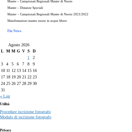
Master – Campionati Regionali Master di Nuoto
Master – Distanze Speciali
Master – Campionati Regionali Master di Nuoto 2021/2022
Manifestazioni master nuoto in acque libere
Fin News
Agosto 2026
L
M
M
G
V
S
D
1
2
3
4
5
6
7
8
9
10
11
12
13
14
15
16
17
18
19
20
21
22
23
24
25
26
27
28
29
30
31
« Lug
Utilità
Procedure iscrizione fotografo
Modulo di iscrizione fotografo
Privacy