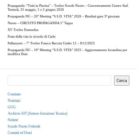
Propaganda: “Tutti in Piscina” – Trofeo Scuole Nuoto – Concentramento Centro Sud.
Termoli, 31 maggio, 1 e 2 giugno 2026
Propaganda NU – 20° Meeting “S.S.D. VITA” 2026 – Risultati gare 3ª giornata
Nuoto – CIRCUITO PROPAGANDA 1° Tappa
XV Trofeo Emmedue
Festa della vita in ricordo di Carlo
Pallanuoto – 7° Trofeo Franco Baccini Under 12 – 8/12/2025
Propaganda NU – 19° Meeting “S.S.D. VITA” 2025 – Aggiornamento locandina per
modifica Iban
Cerca
Comitato
Notiziari
GUG
Archivio SIT (Settore Istruzione Tecnica)
Notizie
Scuole Nuoto Federali
Contatti ed Orari