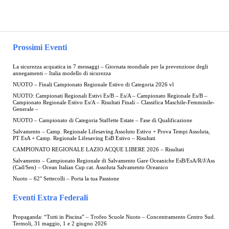
Prossimi Eventi
La sicurezza acquatica in 7 messaggi – Giornata mondiale per la prevenzione degli
annegamenti – Italia modello di sicurezza
NUOTO – Finali Campionato Regionale Estivo di Categoria 2026 vl
NUOTO: Campionati Regionali Estivi Es/B – Es/A – Campionato Regionale Es/B –
Campionato Regionale Estivo Es/A – Risultati Finali – Classifica Maschile-Femminile-
Generale –
NUOTO – Campionato di Categoria Staffette Estate – Fase di Qualificazione
Salvamento – Camp. Regionale Lifesaving Assoluto Estivo + Prova Tempi Assoluta,
PT EsA + Camp. Regionale Lifesaving EsB Estivo – Risultati
CAMPIONATO REGIONALE LAZIO ACQUE LIBERE 2026 – Risultati
Salvamento – Campionato Regionale di Salvamento Gare Oceaniche EsB/EsA/R/J/Ass
(Cad/Sen) – Ocean Italian Cup cat. Assoluta Salvamento Oceanico
Nuoto – 62° Settecolli – Porta la tua Passione
Eventi Extra Federali
Propaganda: “Tutti in Piscina” – Trofeo Scuole Nuoto – Concentramento Centro Sud.
Termoli, 31 maggio, 1 e 2 giugno 2026