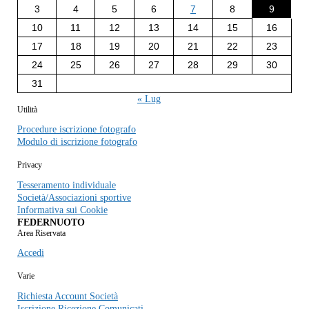
3
4
5
6
7
8
9
10
11
12
13
14
15
16
17
18
19
20
21
22
23
24
25
26
27
28
29
30
31
« Lug
Utilità
Procedure iscrizione fotografo
Modulo di iscrizione fotografo
Privacy
Tesseramento individuale
Società/Associazioni sportive
Informativa sui Cookie
FEDERNUOTO
Area Riservata
Accedi
Varie
Richiesta Account Società
Iscrizione Ricezione Comunicati