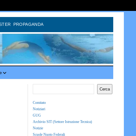
STER
PROPAGANDA
e
Cerca
Comitato
Notiziari
GUG
Archivio SIT (Settore Istruzione Tecnica)
Notizie
Scuole Nuoto Federali