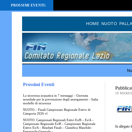
PROSSIMI EVENTI:
HOME
NUOTO
PALL
Not
Prossimi Eventi
Pubblica
19 MARZO
La sicurezza acquatica in 7 messaggi – Giornata
mondiale per la prevenzione degli annegamenti – Italia
modello di sicurezza
NUOTO – Finali Campionato Regionale Estivo di
Categoria 2026 vl
NUOTO: Campionati Regionali Estivi Es/B – Es/A –
Campionato Regionale Es/B – Campionato Regionale
In allegato 
Estivo Es/A – Risultati Finali – Classifica Maschile-
Femminile-Generale –