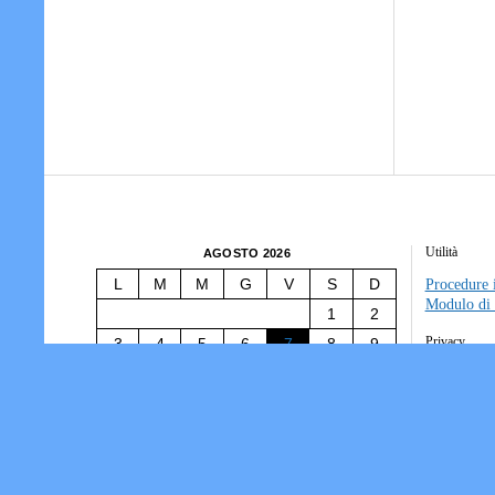
Utilità
AGOSTO 2026
L
M
M
G
V
S
D
Procedure i
Modulo di 
1
2
Privacy
3
4
5
6
7
8
9
10
11
12
13
14
15
16
Tesseramen
Società/Ass
17
18
19
20
21
22
23
Informativ
24
25
26
27
28
29
30
31
« Lug