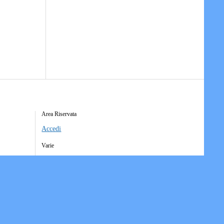
Area Riservata
Accedi
Varie
Richiesta Account Società
Iscrizione Ricezione Comunicati
Accesso Funzioni Dispositive
Elenco Società Affiliate
Downloads