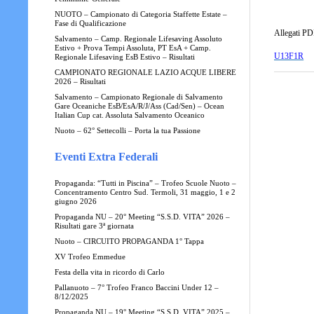
NUOTO – Campionato di Categoria Staffette Estate –
Fase di Qualificazione
Allegati PD
Salvamento – Camp. Regionale Lifesaving Assoluto
Estivo + Prova Tempi Assoluta, PT EsA + Camp.
U13F1R
Regionale Lifesaving EsB Estivo – Risultati
CAMPIONATO REGIONALE LAZIO ACQUE LIBERE
2026 – Risultati
Salvamento – Campionato Regionale di Salvamento
Gare Oceaniche EsB/EsA/R/J/Ass (Cad/Sen) – Ocean
Italian Cup cat. Assoluta Salvamento Oceanico
Nuoto – 62° Settecolli – Porta la tua Passione
Eventi Extra Federali
Propaganda: “Tutti in Piscina” – Trofeo Scuole Nuoto –
Concentramento Centro Sud. Termoli, 31 maggio, 1 e 2
giugno 2026
Propaganda NU – 20° Meeting “S.S.D. VITA” 2026 –
Risultati gare 3ª giornata
Nuoto – CIRCUITO PROPAGANDA 1° Tappa
XV Trofeo Emmedue
Festa della vita in ricordo di Carlo
Pallanuoto – 7° Trofeo Franco Baccini Under 12 –
8/12/2025
Propaganda NU – 19° Meeting “S.S.D. VITA” 2025 –