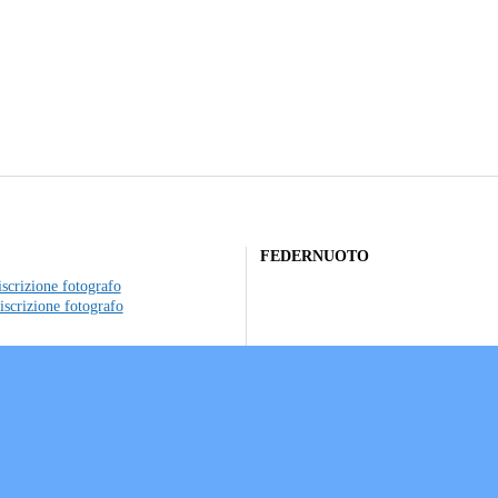
FEDERNUOTO
scrizione fotografo
iscrizione fotografo
to individuale
ociazioni sportive
a sui Cookie