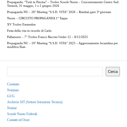
Propaganda: “Tutti in Piscina” – Trofeo Scuole Nuoto – Concentramento Centro Sud.
Termoli, 31 maggio, 1 e 2 giugno 2026
Propaganda NU – 20° Meeting “S.S.D. VITA” 2026 – Risultati gare 3ª giornata
Nuoto – CIRCUITO PROPAGANDA 1° Tappa
XV Trofeo Emmedue
Festa della vita in ricordo di Carlo
Pallanuoto – 7° Trofeo Franco Baccini Under 12 – 8/12/2025
Propaganda NU – 19° Meeting “S.S.D. VITA” 2025 – Aggiornamento locandina per
modifica Iban
Cerca
Comitato
Notiziari
GUG
Archivio SIT (Settore Istruzione Tecnica)
Notizie
Scuole Nuoto Federali
Contatti ed Orari