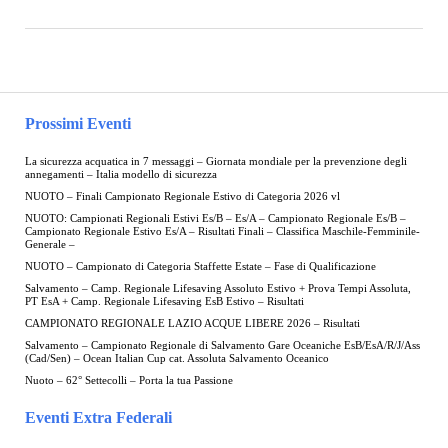
Prossimi Eventi
La sicurezza acquatica in 7 messaggi – Giornata mondiale per la prevenzione degli
annegamenti – Italia modello di sicurezza
NUOTO – Finali Campionato Regionale Estivo di Categoria 2026 vl
NUOTO: Campionati Regionali Estivi Es/B – Es/A – Campionato Regionale Es/B –
Campionato Regionale Estivo Es/A – Risultati Finali – Classifica Maschile-Femminile-
Generale –
NUOTO – Campionato di Categoria Staffette Estate – Fase di Qualificazione
Salvamento – Camp. Regionale Lifesaving Assoluto Estivo + Prova Tempi Assoluta,
PT EsA + Camp. Regionale Lifesaving EsB Estivo – Risultati
CAMPIONATO REGIONALE LAZIO ACQUE LIBERE 2026 – Risultati
Salvamento – Campionato Regionale di Salvamento Gare Oceaniche EsB/EsA/R/J/Ass
(Cad/Sen) – Ocean Italian Cup cat. Assoluta Salvamento Oceanico
Nuoto – 62° Settecolli – Porta la tua Passione
Eventi Extra Federali