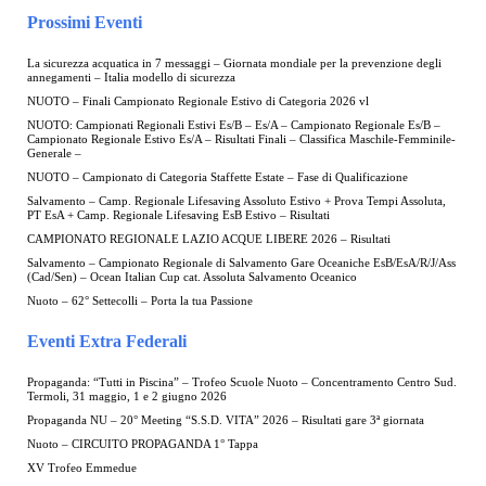
Prossimi Eventi
La sicurezza acquatica in 7 messaggi – Giornata mondiale per la prevenzione degli
annegamenti – Italia modello di sicurezza
NUOTO – Finali Campionato Regionale Estivo di Categoria 2026 vl
NUOTO: Campionati Regionali Estivi Es/B – Es/A – Campionato Regionale Es/B –
Campionato Regionale Estivo Es/A – Risultati Finali – Classifica Maschile-Femminile-
Generale –
NUOTO – Campionato di Categoria Staffette Estate – Fase di Qualificazione
Salvamento – Camp. Regionale Lifesaving Assoluto Estivo + Prova Tempi Assoluta,
PT EsA + Camp. Regionale Lifesaving EsB Estivo – Risultati
CAMPIONATO REGIONALE LAZIO ACQUE LIBERE 2026 – Risultati
Salvamento – Campionato Regionale di Salvamento Gare Oceaniche EsB/EsA/R/J/Ass
(Cad/Sen) – Ocean Italian Cup cat. Assoluta Salvamento Oceanico
Nuoto – 62° Settecolli – Porta la tua Passione
Eventi Extra Federali
Propaganda: “Tutti in Piscina” – Trofeo Scuole Nuoto – Concentramento Centro Sud.
Termoli, 31 maggio, 1 e 2 giugno 2026
Propaganda NU – 20° Meeting “S.S.D. VITA” 2026 – Risultati gare 3ª giornata
Nuoto – CIRCUITO PROPAGANDA 1° Tappa
XV Trofeo Emmedue