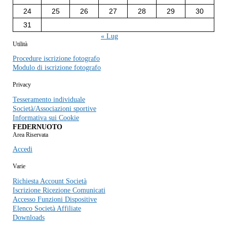
24
25
26
27
28
29
30
31
« Lug
Utilità
Procedure iscrizione fotografo
Modulo di iscrizione fotografo
Privacy
Tesseramento individuale
Società/Associazioni sportive
Informativa sui Cookie
FEDERNUOTO
Area Riservata
Accedi
Varie
Richiesta Account Società
Iscrizione Ricezione Comunicati
Accesso Funzioni Dispositive
Elenco Società Affiliate
Downloads