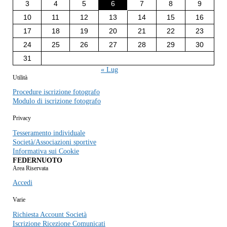
3
4
5
6
7
8
9
10
11
12
13
14
15
16
17
18
19
20
21
22
23
24
25
26
27
28
29
30
31
« Lug
Utilità
Procedure iscrizione fotografo
Modulo di iscrizione fotografo
Privacy
Tesseramento individuale
Società/Associazioni sportive
Informativa sui Cookie
FEDERNUOTO
Area Riservata
Accedi
Varie
Richiesta Account Società
Iscrizione Ricezione Comunicati