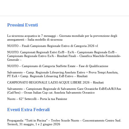
Prossimi Eventi
La sicurezza acquatica in 7 messaggi – Giornata mondiale per la prevenzione degli
annegamenti – Italia modello di sicurezza
NUOTO – Finali Campionato Regionale Estivo di Categoria 2026 vl
NUOTO: Campionati Regionali Estivi Es/B – Es/A – Campionato Regionale Es/B –
Campionato Regionale Estivo Es/A – Risultati Finali – Classifica Maschile-Femminile-
Generale –
NUOTO – Campionato di Categoria Staffette Estate – Fase di Qualificazione
Salvamento – Camp. Regionale Lifesaving Assoluto Estivo + Prova Tempi Assoluta,
PT EsA + Camp. Regionale Lifesaving EsB Estivo – Risultati
CAMPIONATO REGIONALE LAZIO ACQUE LIBERE 2026 – Risultati
Salvamento – Campionato Regionale di Salvamento Gare Oceaniche EsB/EsA/R/J/Ass
(Cad/Sen) – Ocean Italian Cup cat. Assoluta Salvamento Oceanico
Nuoto – 62° Settecolli – Porta la tua Passione
Eventi Extra Federali
Propaganda: “Tutti in Piscina” – Trofeo Scuole Nuoto – Concentramento Centro Sud.
Termoli, 31 maggio, 1 e 2 giugno 2026