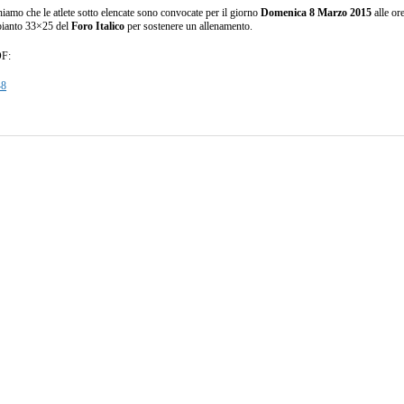
amo che le atlete sotto elencate sono convocate per il giorno
Domenica 8 Marzo 2015
alle or
pianto 33×25 del
Foro Italico
per sostenere un allenamento.
DF:
8