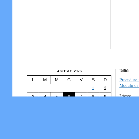
Utilità
AGOSTO 2026
L
M
M
G
V
S
D
Procedure i
Modulo di 
1
2
Privacy
3
4
5
6
7
8
9
10
11
12
13
14
15
16
Tesseramen
Società/Ass
17
18
19
20
21
22
23
Informativ
24
25
26
27
28
29
30
31
« Lug