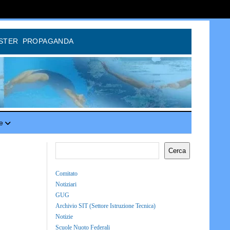
STER
PROPAGANDA
e
Cerca
Comitato
Notiziari
GUG
Archivio SIT (Settore Istruzione Tecnica)
Notizie
Scuole Nuoto Federali