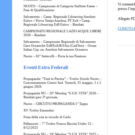
Vi comunichi
NUOTO – Campionato di Categoria Staffette Estate –
presso l’im
Fase di Qualificazione
Salvamento – Camp. Regionale Lifesaving Assoluto
Allegato P
Estivo + Prova Tempi Assoluta, PT EsA + Camp.
Regionale Lifesaving EsB Estivo – Risultati
COMUN14
CAMPIONATO REGIONALE LAZIO ACQUE LIBERE
2026 – Risultati
Salvamento – Campionato Regionale di Salvamento
Gare Oceaniche EsB/EsA/R/J/Ass (Cad/Sen) – Ocean
Italian Cup cat. Assoluta Salvamento Oceanico
Nuoto – 62° Settecolli – Porta la tua Passione
Eventi Extra Federali
Propaganda: “Tutti in Piscina” – Trofeo Scuole Nuoto –
Concentramento Centro Sud. Termoli, 31 maggio, 1 e 2
giugno 2026
Propaganda NU – 20° Meeting “S.S.D. VITA” 2026 –
Risultati gare 3ª giornata
Nuoto – CIRCUITO PROPAGANDA 1° Tappa
XV Trofeo Emmedue
Festa della vita in ricordo di Carlo
Pallanuoto – 7° Trofeo Franco Baccini Under 12 –
8/12/2025
Propaganda NU – 19° Meeting “S.S.D. VITA” 2025 –