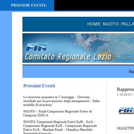
PROSSIMI EVENTI:
HOME
NUOTO
PALL
Not
Prossimi Eventi
Rapprese
5 MARZO 
La sicurezza acquatica in 7 messaggi – Giornata
mondiale per la prevenzione degli annegamenti – Italia
modello di sicurezza
NUOTO – Finali Campionato Regionale Estivo di
Categoria 2026 vl
NUOTO: Campionati Regionali Estivi Es/B – Es/A –
Campionato Regionale Es/B – Campionato Regionale
OGGETTO:
Estivo Es/A – Risultati Finali – Classifica Maschile-
Femminile-Generale –