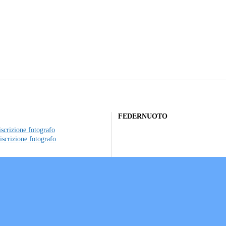
FEDERNUOTO
scrizione fotografo
iscrizione fotografo
to individuale
ociazioni sportive
a sui Cookie