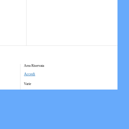
Area Riservata
Accedi
Varie
Richiesta Account Società
Iscrizione Ricezione Comunicati
Accesso Funzioni Dispositive
Elenco Società Affiliate
Downloads