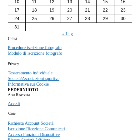
10
11
12
13
14
15
16
17
18
19
20
21
22
23
24
25
26
27
28
29
30
31
« Lug
Utilità
Procedure iscrizione fotografo
Modulo di iscrizione fotografo
Privacy
Tesseramento individuale
Società/Associazioni sportive
Informativa sui Cookie
FEDERNUOTO
Area Riservata
Accedi
Varie
Richiesta Account Società
Iscrizione Ricezione Comunicati
Accesso Funzioni Dispositive