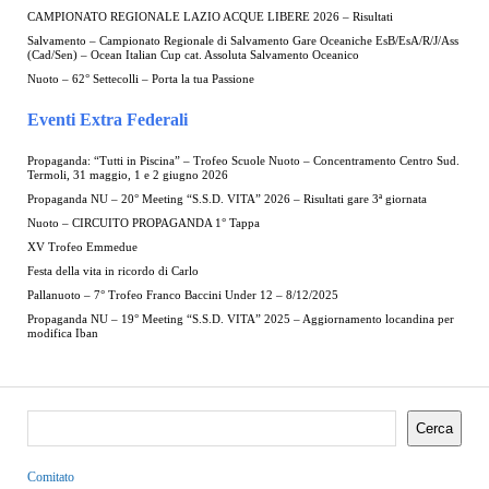
CAMPIONATO REGIONALE LAZIO ACQUE LIBERE 2026 – Risultati
Salvamento – Campionato Regionale di Salvamento Gare Oceaniche EsB/EsA/R/J/Ass
(Cad/Sen) – Ocean Italian Cup cat. Assoluta Salvamento Oceanico
Nuoto – 62° Settecolli – Porta la tua Passione
Eventi Extra Federali
Propaganda: “Tutti in Piscina” – Trofeo Scuole Nuoto – Concentramento Centro Sud.
Termoli, 31 maggio, 1 e 2 giugno 2026
Propaganda NU – 20° Meeting “S.S.D. VITA” 2026 – Risultati gare 3ª giornata
Nuoto – CIRCUITO PROPAGANDA 1° Tappa
XV Trofeo Emmedue
Festa della vita in ricordo di Carlo
Pallanuoto – 7° Trofeo Franco Baccini Under 12 – 8/12/2025
Propaganda NU – 19° Meeting “S.S.D. VITA” 2025 – Aggiornamento locandina per
modifica Iban
Cerca
Comitato