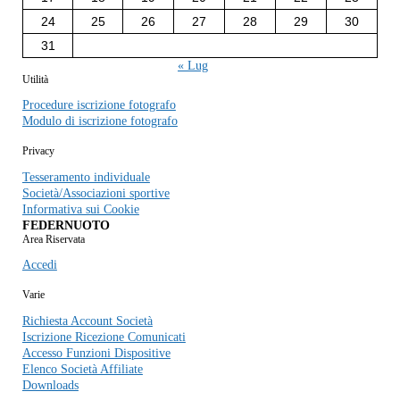
24
25
26
27
28
29
30
31
« Lug
Utilità
Procedure iscrizione fotografo
Modulo di iscrizione fotografo
Privacy
Tesseramento individuale
Società/Associazioni sportive
Informativa sui Cookie
FEDERNUOTO
Area Riservata
Accedi
Varie
Richiesta Account Società
Iscrizione Ricezione Comunicati
Accesso Funzioni Dispositive
Elenco Società Affiliate
Downloads