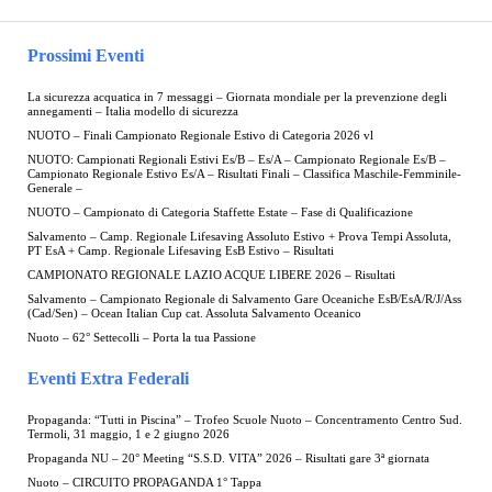
Prossimi Eventi
La sicurezza acquatica in 7 messaggi – Giornata mondiale per la prevenzione degli
annegamenti – Italia modello di sicurezza
NUOTO – Finali Campionato Regionale Estivo di Categoria 2026 vl
NUOTO: Campionati Regionali Estivi Es/B – Es/A – Campionato Regionale Es/B –
Campionato Regionale Estivo Es/A – Risultati Finali – Classifica Maschile-Femminile-
Generale –
NUOTO – Campionato di Categoria Staffette Estate – Fase di Qualificazione
Salvamento – Camp. Regionale Lifesaving Assoluto Estivo + Prova Tempi Assoluta,
PT EsA + Camp. Regionale Lifesaving EsB Estivo – Risultati
CAMPIONATO REGIONALE LAZIO ACQUE LIBERE 2026 – Risultati
Salvamento – Campionato Regionale di Salvamento Gare Oceaniche EsB/EsA/R/J/Ass
(Cad/Sen) – Ocean Italian Cup cat. Assoluta Salvamento Oceanico
Nuoto – 62° Settecolli – Porta la tua Passione
Eventi Extra Federali
Propaganda: “Tutti in Piscina” – Trofeo Scuole Nuoto – Concentramento Centro Sud.
Termoli, 31 maggio, 1 e 2 giugno 2026
Propaganda NU – 20° Meeting “S.S.D. VITA” 2026 – Risultati gare 3ª giornata
Nuoto – CIRCUITO PROPAGANDA 1° Tappa