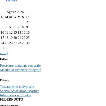
Fin News
Agosto 2026
L
M
M
G
V
S
D
1
2
3
4
5
6
7
8
9
10
11
12
13
14
15
16
17
18
19
20
21
22
23
24
25
26
27
28
29
30
31
« Lug
Utilità
Procedure iscrizione fotografo
Modulo di iscrizione fotografo
Privacy
Tesseramento individuale
Società/Associazioni sportive
Informativa sui Cookie
FEDERNUOTO
Area Riservata