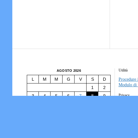
Utilità
AGOSTO 2026
L
M
M
G
V
S
D
Procedure i
Modulo di 
1
2
Privacy
3
4
5
6
7
8
9
10
11
12
13
14
15
16
Tesseramen
Società/Ass
17
18
19
20
21
22
23
Informativ
24
25
26
27
28
29
30
31
« Lug