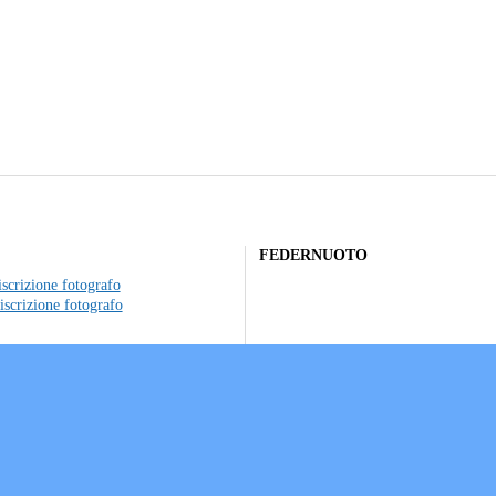
FEDERNUOTO
scrizione fotografo
iscrizione fotografo
to individuale
ociazioni sportive
a sui Cookie