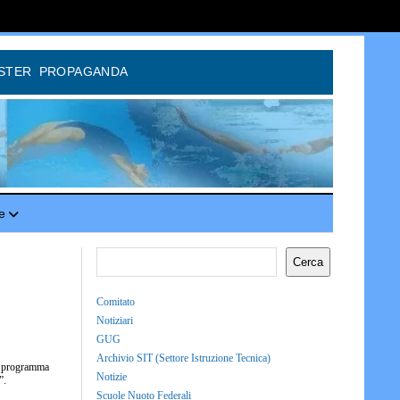
STER
PROPAGANDA
e
Cerca
Comitato
Notiziari
GUG
Archivio SIT (Settore Istruzione Tecnica)
in programma
Notizie
”.
Scuole Nuoto Federali