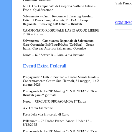
Vista l’impo
NUOTO – Campionato di Categoria Staffette Estate –
Fase di Qualificazione
Salvamento – Camp. Regionale Lifesaving Assoluto
Estivo + Prova Tempi Assoluta, PT EsA + Camp.
COMUN30
Regionale Lifesaving EsB Estivo – Risultati
CAMPIONATO REGIONALE LAZIO ACQUE LIBERE
2026 – Risultati
Salvamento – Campionato Regionale di Salvamento
Gare Oceaniche EsB/EsA/R/J/Ass (Cad/Sen) – Ocean
Italian Cup cat. Assoluta Salvamento Oceanico
Nuoto – 62° Settecolli – Porta la tua Passione
Eventi Extra Federali
Propaganda: “Tutti in Piscina” – Trofeo Scuole Nuoto –
Concentramento Centro Sud. Termoli, 31 maggio, 1 e 2
giugno 2026
Propaganda NU – 20° Meeting “S.S.D. VITA” 2026 –
Risultati gare 3ª giornata
Nuoto – CIRCUITO PROPAGANDA 1° Tappa
XV Trofeo Emmedue
Festa della vita in ricordo di Carlo
Pallanuoto – 7° Trofeo Franco Baccini Under 12 –
8/12/2025
Propaganda NU – 19° Meeting “S.S.D. VITA” 2025 –