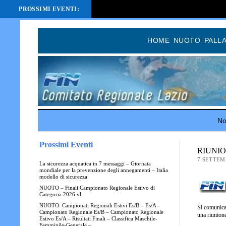
PROSSIMI EVENTI:
HOME
NUOTO
PALL
Not
Prossimi Eventi
RIUNI
7 SETTEM
La sicurezza acquatica in 7 messaggi – Giornata
mondiale per la prevenzione degli annegamenti – Italia
modello di sicurezza
NUOTO – Finali Campionato Regionale Estivo di
Categoria 2026 vl
NUOTO: Campionati Regionali Estivi Es/B – Es/A –
Si comunica
Campionato Regionale Es/B – Campionato Regionale
una riunion
Estivo Es/A – Risultati Finali – Classifica Maschile-
Femminile-Generale –