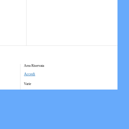
Area Riservata
Accedi
Varie
Richiesta Account Società
Iscrizione Ricezione Comunicati
Accesso Funzioni Dispositive
Elenco Società Affiliate
Downloads