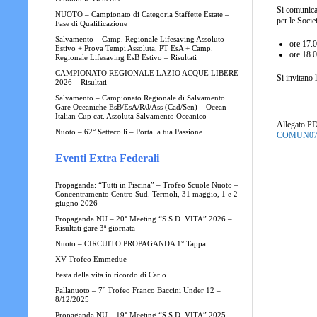
Si comunica
NUOTO – Campionato di Categoria Staffette Estate –
per le Socie
Fase di Qualificazione
Salvamento – Camp. Regionale Lifesaving Assoluto
ore 17.
Estivo + Prova Tempi Assoluta, PT EsA + Camp.
ore 18.
Regionale Lifesaving EsB Estivo – Risultati
CAMPIONATO REGIONALE LAZIO ACQUE LIBERE
Si invitano 
2026 – Risultati
Salvamento – Campionato Regionale di Salvamento
Gare Oceaniche EsB/EsA/R/J/Ass (Cad/Sen) – Ocean
Italian Cup cat. Assoluta Salvamento Oceanico
Allegato P
Nuoto – 62° Settecolli – Porta la tua Passione
COMUN0
Eventi Extra Federali
Propaganda: “Tutti in Piscina” – Trofeo Scuole Nuoto –
Concentramento Centro Sud. Termoli, 31 maggio, 1 e 2
giugno 2026
Propaganda NU – 20° Meeting “S.S.D. VITA” 2026 –
Risultati gare 3ª giornata
Nuoto – CIRCUITO PROPAGANDA 1° Tappa
XV Trofeo Emmedue
Festa della vita in ricordo di Carlo
Pallanuoto – 7° Trofeo Franco Baccini Under 12 –
8/12/2025
Propaganda NU – 19° Meeting “S.S.D. VITA” 2025 –