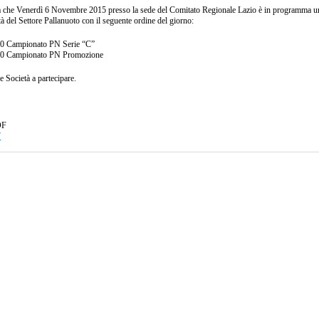
 che Venerdì 6 Novembre 2015 presso la sede del Comitato Regionale Lazio è in programma u
tà del Settore Pallanuoto con il seguente ordine del giorno:
00 Campionato PN Serie “C”
00 Campionato PN Promozione
le Società a partecipare.
DF
7