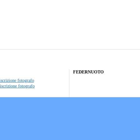
FEDERNUOTO
scrizione fotografo
iscrizione fotografo
to individuale
ociazioni sportive
a sui Cookie