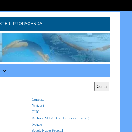
STER
PROPAGANDA
e
Cerca
Comitato
Notiziari
GUG
Archivio SIT (Settore Istruzione Tecnica)
Notizie
Scuole Nuoto Federali