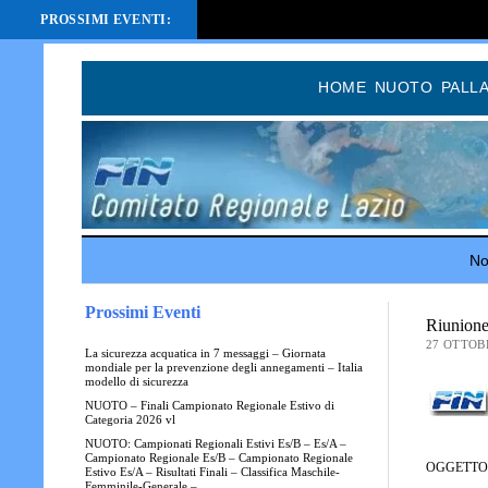
PROSSIMI EVENTI:
HOME
NUOTO
PALL
Not
Prossimi Eventi
Riunione
27 OTTOB
La sicurezza acquatica in 7 messaggi – Giornata
mondiale per la prevenzione degli annegamenti – Italia
modello di sicurezza
NUOTO – Finali Campionato Regionale Estivo di
Categoria 2026 vl
NUOTO: Campionati Regionali Estivi Es/B – Es/A –
Campionato Regionale Es/B – Campionato Regionale
OGGETTO: R
Estivo Es/A – Risultati Finali – Classifica Maschile-
Femminile-Generale –