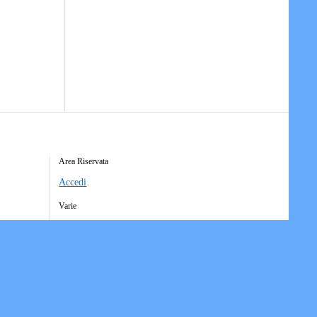
Area Riservata
Accedi
Varie
Richiesta Account Società
Iscrizione Ricezione Comunicati
Accesso Funzioni Dispositive
Elenco Società Affiliate
Downloads