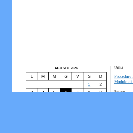
Utilità
AGOSTO 2026
L
M
M
G
V
S
D
Procedure i
Modulo di 
1
2
Privacy
3
4
5
6
7
8
9
10
11
12
13
14
15
16
Tesseramen
Società/Ass
17
18
19
20
21
22
23
Informativ
24
25
26
27
28
29
30
31
« Lug