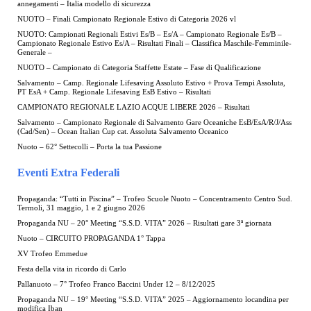
annegamenti – Italia modello di sicurezza
NUOTO – Finali Campionato Regionale Estivo di Categoria 2026 vl
NUOTO: Campionati Regionali Estivi Es/B – Es/A – Campionato Regionale Es/B –
Campionato Regionale Estivo Es/A – Risultati Finali – Classifica Maschile-Femminile-
Generale –
NUOTO – Campionato di Categoria Staffette Estate – Fase di Qualificazione
Salvamento – Camp. Regionale Lifesaving Assoluto Estivo + Prova Tempi Assoluta,
PT EsA + Camp. Regionale Lifesaving EsB Estivo – Risultati
CAMPIONATO REGIONALE LAZIO ACQUE LIBERE 2026 – Risultati
Salvamento – Campionato Regionale di Salvamento Gare Oceaniche EsB/EsA/R/J/Ass
(Cad/Sen) – Ocean Italian Cup cat. Assoluta Salvamento Oceanico
Nuoto – 62° Settecolli – Porta la tua Passione
Eventi Extra Federali
Propaganda: “Tutti in Piscina” – Trofeo Scuole Nuoto – Concentramento Centro Sud.
Termoli, 31 maggio, 1 e 2 giugno 2026
Propaganda NU – 20° Meeting “S.S.D. VITA” 2026 – Risultati gare 3ª giornata
Nuoto – CIRCUITO PROPAGANDA 1° Tappa
XV Trofeo Emmedue
Festa della vita in ricordo di Carlo
Pallanuoto – 7° Trofeo Franco Baccini Under 12 – 8/12/2025
Propaganda NU – 19° Meeting “S.S.D. VITA” 2025 – Aggiornamento locandina per
modifica Iban