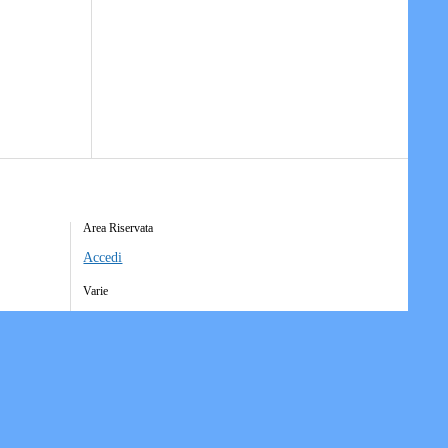
Area Riservata
Accedi
Varie
Richiesta Account Società
Iscrizione Ricezione Comunicati
Accesso Funzioni Dispositive
Elenco Società Affiliate
Downloads