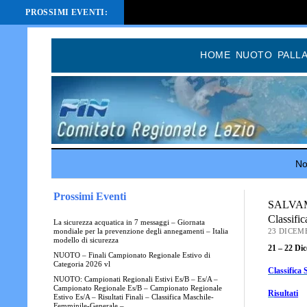
PROSSIMI EVENTI:
HOME
NUOTO
PALL
Not
Prossimi Eventi
SALVAMEN
Classific
La sicurezza acquatica in 7 messaggi – Giornata
23 DICEM
mondiale per la prevenzione degli annegamenti – Italia
modello di sicurezza
21 – 22 Di
NUOTO – Finali Campionato Regionale Estivo di
Categoria 2026 vl
Classifica 
NUOTO: Campionati Regionali Estivi Es/B – Es/A –
Campionato Regionale Es/B – Campionato Regionale
R
isultati
Estivo Es/A – Risultati Finali – Classifica Maschile-
Femminile-Generale –