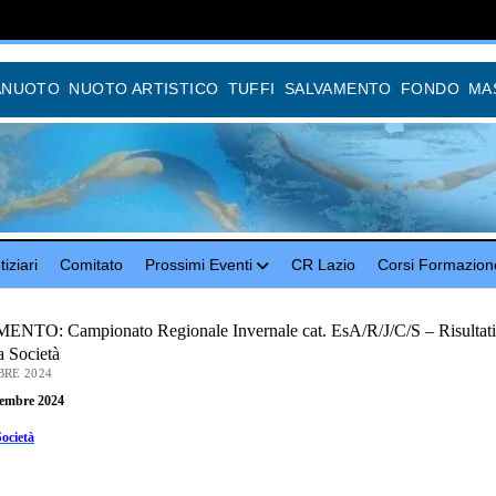
ANUOTO
NUOTO ARTISTICO
TUFFI
SALVAMENTO
FONDO
MA
iziari
Comitato
Prossimi Eventi
CR Lazio
Corsi Formazion
TO: Campionato Regionale Invernale cat. EsA/R/J/C/S – Risultati
a Società
BRE 2024
cembre 2024
Società