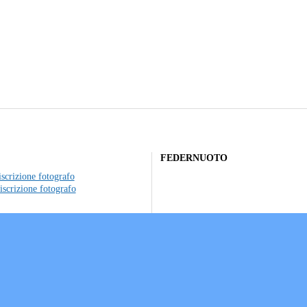
FEDERNUOTO
scrizione fotografo
iscrizione fotografo
to individuale
ociazioni sportive
a sui Cookie