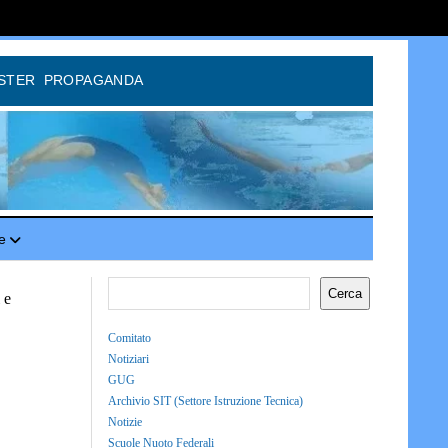
STER
PROPAGANDA
e
Cerca
 e
Comitato
Notiziari
GUG
Archivio SIT (Settore Istruzione Tecnica)
Notizie
Scuole Nuoto Federali