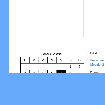
Utilità
AGOSTO 2026
L
M
M
G
V
S
D
Procedure i
Modulo di 
1
2
Privacy
3
4
5
6
7
8
9
10
11
12
13
14
15
16
Tesseramen
Società/Ass
17
18
19
20
21
22
23
Informativ
24
25
26
27
28
29
30
31
« Lug