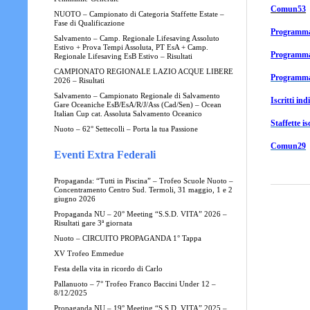
Comun53
NUOTO – Campionato di Categoria Staffette Estate –
Fase di Qualificazione
Programma
Salvamento – Camp. Regionale Lifesaving Assoluto
Estivo + Prova Tempi Assoluta, PT EsA + Camp.
Programma
Regionale Lifesaving EsB Estivo – Risultati
CAMPIONATO REGIONALE LAZIO ACQUE LIBERE
Programma
2026 – Risultati
Salvamento – Campionato Regionale di Salvamento
Iscritti in
Gare Oceaniche EsB/EsA/R/J/Ass (Cad/Sen) – Ocean
Italian Cup cat. Assoluta Salvamento Oceanico
Staffette i
Nuoto – 62° Settecolli – Porta la tua Passione
Comun29
Eventi Extra Federali
Propaganda: “Tutti in Piscina” – Trofeo Scuole Nuoto –
Concentramento Centro Sud. Termoli, 31 maggio, 1 e 2
giugno 2026
Propaganda NU – 20° Meeting “S.S.D. VITA” 2026 –
Risultati gare 3ª giornata
Nuoto – CIRCUITO PROPAGANDA 1° Tappa
XV Trofeo Emmedue
Festa della vita in ricordo di Carlo
Pallanuoto – 7° Trofeo Franco Baccini Under 12 –
8/12/2025
Propaganda NU – 19° Meeting “S.S.D. VITA” 2025 –