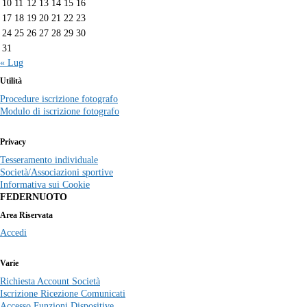
10
11
12
13
14
15
16
17
18
19
20
21
22
23
24
25
26
27
28
29
30
31
« Lug
Utilità
Procedure iscrizione fotografo
Modulo di iscrizione fotografo
Privacy
Tesseramento individuale
Società/Associazioni sportive
Informativa sui Cookie
FEDERNUOTO
Area Riservata
Accedi
Varie
Richiesta Account Società
Iscrizione Ricezione Comunicati
Accesso Funzioni Dispositive