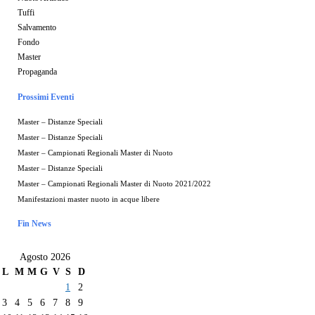
Tuffi
Salvamento
Fondo
Master
Propaganda
Prossimi Eventi
Master – Distanze Speciali
Master – Distanze Speciali
Master – Campionati Regionali Master di Nuoto
Master – Distanze Speciali
Master – Campionati Regionali Master di Nuoto 2021/2022
Manifestazioni master nuoto in acque libere
Fin News
Agosto 2026
L
M
M
G
V
S
D
1
2
3
4
5
6
7
8
9