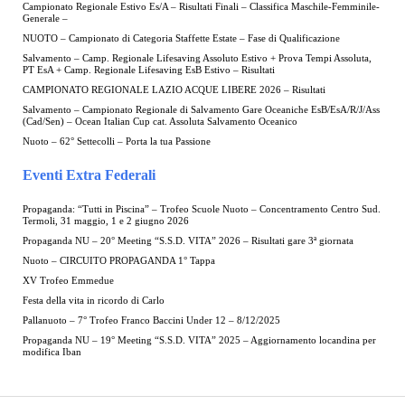
Campionato Regionale Estivo Es/A – Risultati Finali – Classifica Maschile-Femminile-
Generale –
NUOTO – Campionato di Categoria Staffette Estate – Fase di Qualificazione
Salvamento – Camp. Regionale Lifesaving Assoluto Estivo + Prova Tempi Assoluta,
PT EsA + Camp. Regionale Lifesaving EsB Estivo – Risultati
CAMPIONATO REGIONALE LAZIO ACQUE LIBERE 2026 – Risultati
Salvamento – Campionato Regionale di Salvamento Gare Oceaniche EsB/EsA/R/J/Ass
(Cad/Sen) – Ocean Italian Cup cat. Assoluta Salvamento Oceanico
Nuoto – 62° Settecolli – Porta la tua Passione
Eventi Extra Federali
Propaganda: “Tutti in Piscina” – Trofeo Scuole Nuoto – Concentramento Centro Sud.
Termoli, 31 maggio, 1 e 2 giugno 2026
Propaganda NU – 20° Meeting “S.S.D. VITA” 2026 – Risultati gare 3ª giornata
Nuoto – CIRCUITO PROPAGANDA 1° Tappa
XV Trofeo Emmedue
Festa della vita in ricordo di Carlo
Pallanuoto – 7° Trofeo Franco Baccini Under 12 – 8/12/2025
Propaganda NU – 19° Meeting “S.S.D. VITA” 2025 – Aggiornamento locandina per
modifica Iban