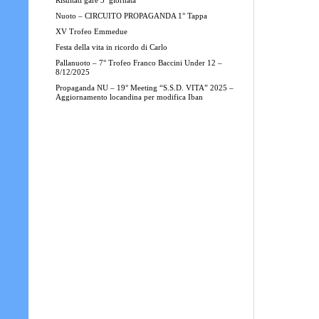
Risultati gare 3ª giornata
Nuoto – CIRCUITO PROPAGANDA 1° Tappa
XV Trofeo Emmedue
Festa della vita in ricordo di Carlo
Pallanuoto – 7° Trofeo Franco Baccini Under 12 –
8/12/2025
Propaganda NU – 19° Meeting “S.S.D. VITA” 2025 –
Aggiornamento locandina per modifica Iban