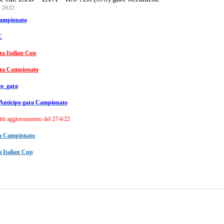
 2022
Campionato
C
a Italian Cup
ra Campionato
o_gara
Anticipo gara Campionato
itti aggiornamento del 27/4/22
ara Campionato
ra Italian Cup