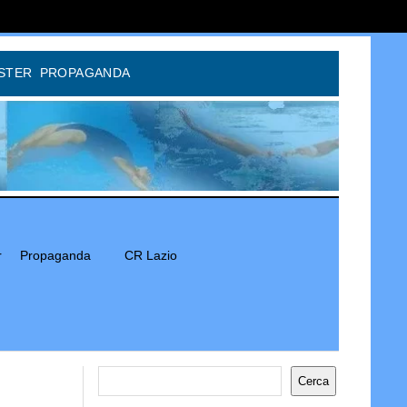
STER
PROPAGANDA
r
Propaganda
CR Lazio
Cerca