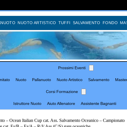
ANUOTO
NUOTO ARTISTICO
TUFFI
SALVAMENTO
FONDO
MA
Prossimi Eventi
itato
Nuoto
Pallanuoto
Nuoto Artistico
Salvamento
Maste
Corsi Formazione
Istruttore Nuoto
Aiuto Allenatore
Assistente Bagnanti
to – Ocean Italian Cup cat. Ass. Salvamento Oceanico – Campionato
e cat. Es/B – Es/A – R/J/ Ass (C/S) gare oceaniche