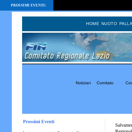
PROSSIMI EVENTI:
HOME
NUOTO
PALL
Notiziari
Comitato
Com
Prossimi Eventi
Salvamen
Regional