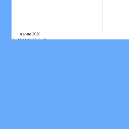
Agosto 2026
L
M
M
G
V
S
D
1
2
3
4
5
6
7
8
9
10
11
12
13
14
15
16
17
18
19
20
21
22
23
24
25
26
27
28
29
30
31
« Lug
Utilità
Procedure iscrizione fotografo
Modulo di iscrizione fotografo
Privacy
Tesseramento individuale
Società/Associazioni sportive
Informativa sui Cookie
FEDERNUOTO