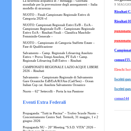
La sicurezza acquatica in 7 messaggi – Giornata
9 MAGGIO
mondiale per la prevenzione degli annegamenti – Italia
modello di sicurezza
Risultati 
NUOTO – Finali Campionato Regionale Estivo di
Categoria 2026 vl
Risultati I
NUOTO: Campionati Regionali Estivi Es/B – Es/A –
Campionato Regionale Es/B – Campionato Regionale
punzonatur
Estivo Es/A – Risultati Finali – Classifica Maschile-
Femminile-Generale –
punzonatu
NUOTO – Campionato di Categoria Staffette Estate –
Fase di Qualificazione
Campionat
Salvamento – Camp. Regionale Lifesaving Assoluto
Estivo + Prova Tempi Assoluta, PT EsA + Camp.
comun155 
Regionale Lifesaving EsB Estivo – Risultati
CAMPIONATO REGIONALE LAZIO ACQUE LIBERE
Elenchi Iscr
2026 – Risultati
Salvamento – Campionato Regionale di Salvamento
Iscritti g
Gare Oceaniche EsB/EsA/R/J/Ass (Cad/Sen) – Ocean
Italian Cup cat. Assoluta Salvamento Oceanico
Iscritti ga
Nuoto – 62° Settecolli – Porta la tua Passione
comun144
Eventi Extra Federali
Propaganda: “Tutti in Piscina” – Trofeo Scuole Nuoto –
Concentramento Centro Sud. Termoli, 31 maggio, 1 e 2
giugno 2026
Propaganda NU – 20° Meeting “S.S.D. VITA” 2026 –