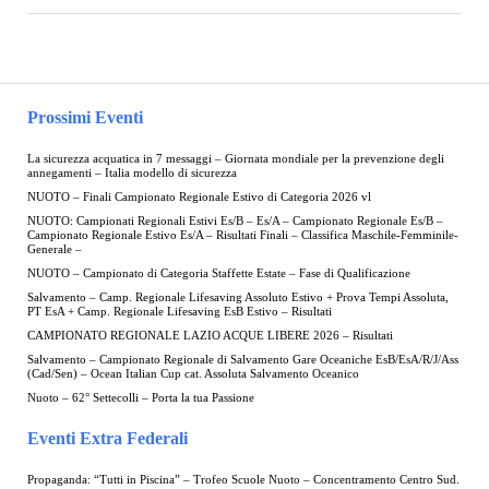
Prossimi Eventi
La sicurezza acquatica in 7 messaggi – Giornata mondiale per la prevenzione degli
annegamenti – Italia modello di sicurezza
NUOTO – Finali Campionato Regionale Estivo di Categoria 2026 vl
NUOTO: Campionati Regionali Estivi Es/B – Es/A – Campionato Regionale Es/B –
Campionato Regionale Estivo Es/A – Risultati Finali – Classifica Maschile-Femminile-
Generale –
NUOTO – Campionato di Categoria Staffette Estate – Fase di Qualificazione
Salvamento – Camp. Regionale Lifesaving Assoluto Estivo + Prova Tempi Assoluta,
PT EsA + Camp. Regionale Lifesaving EsB Estivo – Risultati
CAMPIONATO REGIONALE LAZIO ACQUE LIBERE 2026 – Risultati
Salvamento – Campionato Regionale di Salvamento Gare Oceaniche EsB/EsA/R/J/Ass
(Cad/Sen) – Ocean Italian Cup cat. Assoluta Salvamento Oceanico
Nuoto – 62° Settecolli – Porta la tua Passione
Eventi Extra Federali
Propaganda: “Tutti in Piscina” – Trofeo Scuole Nuoto – Concentramento Centro Sud.