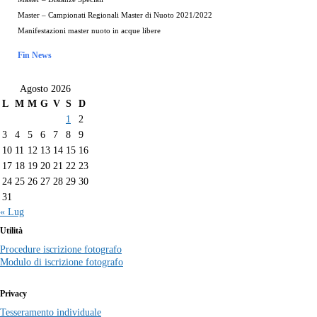
Master – Campionati Regionali Master di Nuoto 2021/2022
Manifestazioni master nuoto in acque libere
Fin News
Agosto 2026
L
M
M
G
V
S
D
1
2
3
4
5
6
7
8
9
10
11
12
13
14
15
16
17
18
19
20
21
22
23
24
25
26
27
28
29
30
31
« Lug
Utilità
Procedure iscrizione fotografo
Modulo di iscrizione fotografo
Privacy
Tesseramento individuale