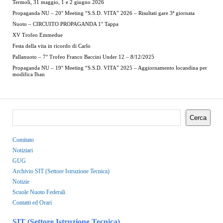
Termoli, 31 maggio, 1 e 2 giugno 2026
Propaganda NU – 20° Meeting “S.S.D. VITA” 2026 – Risultati gare 3ª giornata
Nuoto – CIRCUITO PROPAGANDA 1° Tappa
XV Trofeo Emmedue
Festa della vita in ricordo di Carlo
Pallanuoto – 7° Trofeo Franco Baccini Under 12 – 8/12/2025
Propaganda NU – 19° Meeting “S.S.D. VITA” 2025 – Aggiornamento locandina per
modifica Iban
Cerca
Comitato
Notiziari
GUG
Archivio SIT (Settore Istruzione Tecnica)
Notizie
Scuole Nuoto Federali
Contatti ed Orari
SIT (Settore Istruzione Tecnica)