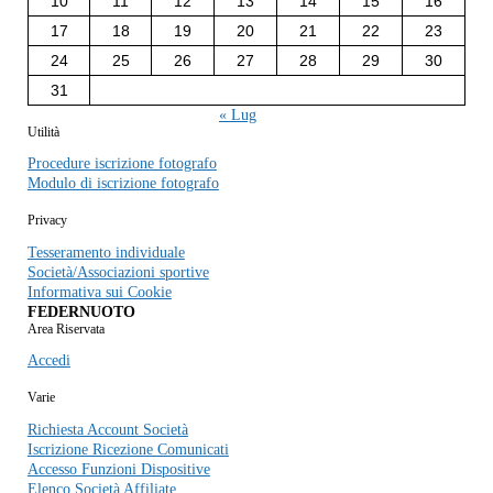
10
11
12
13
14
15
16
17
18
19
20
21
22
23
24
25
26
27
28
29
30
31
« Lug
Utilità
Procedure iscrizione fotografo
Modulo di iscrizione fotografo
Privacy
Tesseramento individuale
Società/Associazioni sportive
Informativa sui Cookie
FEDERNUOTO
Area Riservata
Accedi
Varie
Richiesta Account Società
Iscrizione Ricezione Comunicati
Accesso Funzioni Dispositive
Elenco Società Affiliate