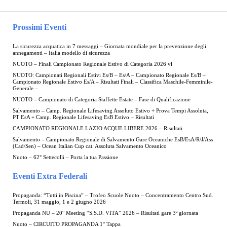
Prossimi Eventi
La sicurezza acquatica in 7 messaggi – Giornata mondiale per la prevenzione degli
annegamenti – Italia modello di sicurezza
NUOTO – Finali Campionato Regionale Estivo di Categoria 2026 vl
NUOTO: Campionati Regionali Estivi Es/B – Es/A – Campionato Regionale Es/B –
Campionato Regionale Estivo Es/A – Risultati Finali – Classifica Maschile-Femminile-
Generale –
NUOTO – Campionato di Categoria Staffette Estate – Fase di Qualificazione
Salvamento – Camp. Regionale Lifesaving Assoluto Estivo + Prova Tempi Assoluta,
PT EsA + Camp. Regionale Lifesaving EsB Estivo – Risultati
CAMPIONATO REGIONALE LAZIO ACQUE LIBERE 2026 – Risultati
Salvamento – Campionato Regionale di Salvamento Gare Oceaniche EsB/EsA/R/J/Ass
(Cad/Sen) – Ocean Italian Cup cat. Assoluta Salvamento Oceanico
Nuoto – 62° Settecolli – Porta la tua Passione
Eventi Extra Federali
Propaganda: “Tutti in Piscina” – Trofeo Scuole Nuoto – Concentramento Centro Sud.
Termoli, 31 maggio, 1 e 2 giugno 2026
Propaganda NU – 20° Meeting “S.S.D. VITA” 2026 – Risultati gare 3ª giornata
Nuoto – CIRCUITO PROPAGANDA 1° Tappa