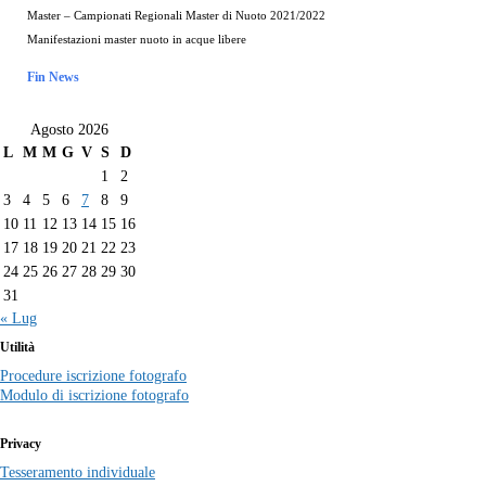
Master – Campionati Regionali Master di Nuoto 2021/2022
Manifestazioni master nuoto in acque libere
Fin News
Agosto 2026
L
M
M
G
V
S
D
1
2
3
4
5
6
7
8
9
10
11
12
13
14
15
16
17
18
19
20
21
22
23
24
25
26
27
28
29
30
31
« Lug
Utilità
Procedure iscrizione fotografo
Modulo di iscrizione fotografo
Privacy
Tesseramento individuale