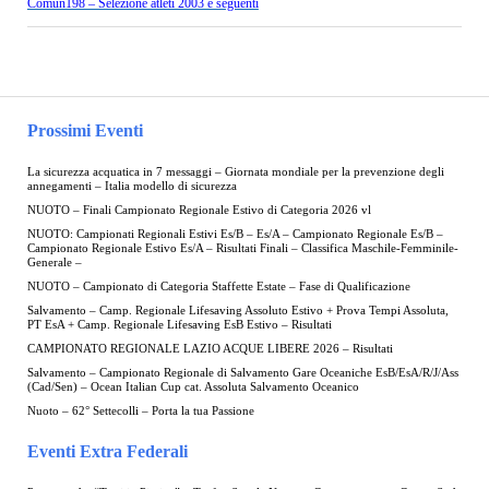
Comun198 – Selezione atleti 2003 e seguenti
Prossimi Eventi
La sicurezza acquatica in 7 messaggi – Giornata mondiale per la prevenzione degli
annegamenti – Italia modello di sicurezza
NUOTO – Finali Campionato Regionale Estivo di Categoria 2026 vl
NUOTO: Campionati Regionali Estivi Es/B – Es/A – Campionato Regionale Es/B –
Campionato Regionale Estivo Es/A – Risultati Finali – Classifica Maschile-Femminile-
Generale –
NUOTO – Campionato di Categoria Staffette Estate – Fase di Qualificazione
Salvamento – Camp. Regionale Lifesaving Assoluto Estivo + Prova Tempi Assoluta,
PT EsA + Camp. Regionale Lifesaving EsB Estivo – Risultati
CAMPIONATO REGIONALE LAZIO ACQUE LIBERE 2026 – Risultati
Salvamento – Campionato Regionale di Salvamento Gare Oceaniche EsB/EsA/R/J/Ass
(Cad/Sen) – Ocean Italian Cup cat. Assoluta Salvamento Oceanico
Nuoto – 62° Settecolli – Porta la tua Passione
Eventi Extra Federali