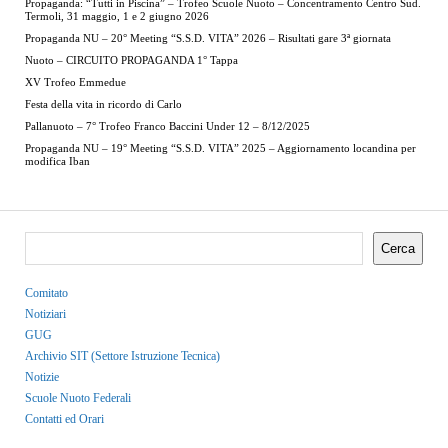
Propaganda: “Tutti in Piscina” – Trofeo Scuole Nuoto – Concentramento Centro Sud.
Termoli, 31 maggio, 1 e 2 giugno 2026
Propaganda NU – 20° Meeting “S.S.D. VITA” 2026 – Risultati gare 3ª giornata
Nuoto – CIRCUITO PROPAGANDA 1° Tappa
XV Trofeo Emmedue
Festa della vita in ricordo di Carlo
Pallanuoto – 7° Trofeo Franco Baccini Under 12 – 8/12/2025
Propaganda NU – 19° Meeting “S.S.D. VITA” 2025 – Aggiornamento locandina per
modifica Iban
Cerca
Comitato
Notiziari
GUG
Archivio SIT (Settore Istruzione Tecnica)
Notizie
Scuole Nuoto Federali
Contatti ed Orari