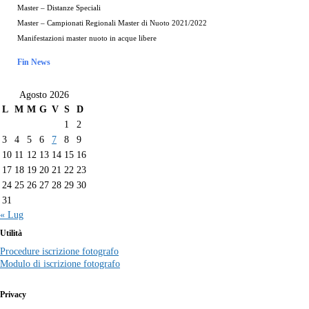
Master – Distanze Speciali
Master – Campionati Regionali Master di Nuoto 2021/2022
Manifestazioni master nuoto in acque libere
Fin News
Agosto 2026
L
M
M
G
V
S
D
1
2
3
4
5
6
7
8
9
10
11
12
13
14
15
16
17
18
19
20
21
22
23
24
25
26
27
28
29
30
31
« Lug
Utilità
Procedure iscrizione fotografo
Modulo di iscrizione fotografo
Privacy