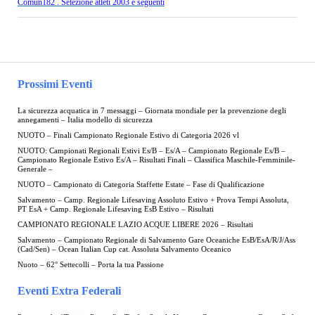
Comun182 . Selezione atleti 2003 e seguenti
Prossimi Eventi
La sicurezza acquatica in 7 messaggi – Giornata mondiale per la prevenzione degli
annegamenti – Italia modello di sicurezza
NUOTO – Finali Campionato Regionale Estivo di Categoria 2026 vl
NUOTO: Campionati Regionali Estivi Es/B – Es/A – Campionato Regionale Es/B –
Campionato Regionale Estivo Es/A – Risultati Finali – Classifica Maschile-Femminile-
Generale –
NUOTO – Campionato di Categoria Staffette Estate – Fase di Qualificazione
Salvamento – Camp. Regionale Lifesaving Assoluto Estivo + Prova Tempi Assoluta,
PT EsA + Camp. Regionale Lifesaving EsB Estivo – Risultati
CAMPIONATO REGIONALE LAZIO ACQUE LIBERE 2026 – Risultati
Salvamento – Campionato Regionale di Salvamento Gare Oceaniche EsB/EsA/R/J/Ass
(Cad/Sen) – Ocean Italian Cup cat. Assoluta Salvamento Oceanico
Nuoto – 62° Settecolli – Porta la tua Passione
Eventi Extra Federali