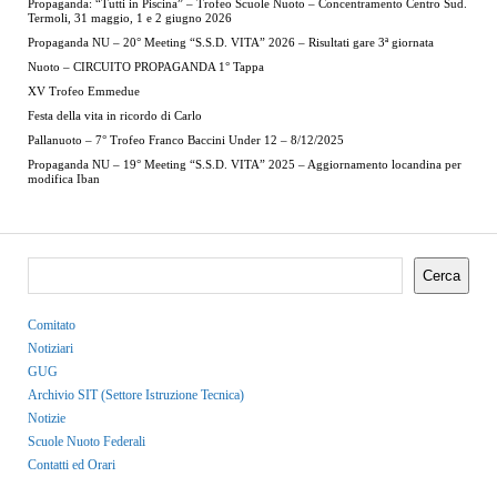
Propaganda: “Tutti in Piscina” – Trofeo Scuole Nuoto – Concentramento Centro Sud.
Termoli, 31 maggio, 1 e 2 giugno 2026
Propaganda NU – 20° Meeting “S.S.D. VITA” 2026 – Risultati gare 3ª giornata
Nuoto – CIRCUITO PROPAGANDA 1° Tappa
XV Trofeo Emmedue
Festa della vita in ricordo di Carlo
Pallanuoto – 7° Trofeo Franco Baccini Under 12 – 8/12/2025
Propaganda NU – 19° Meeting “S.S.D. VITA” 2025 – Aggiornamento locandina per
modifica Iban
Cerca
Comitato
Notiziari
GUG
Archivio SIT (Settore Istruzione Tecnica)
Notizie
Scuole Nuoto Federali
Contatti ed Orari