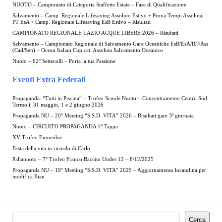
NUOTO – Campionato di Categoria Staffette Estate – Fase di Qualificazione
Salvamento – Camp. Regionale Lifesaving Assoluto Estivo + Prova Tempi Assoluta,
PT EsA + Camp. Regionale Lifesaving EsB Estivo – Risultati
CAMPIONATO REGIONALE LAZIO ACQUE LIBERE 2026 – Risultati
Salvamento – Campionato Regionale di Salvamento Gare Oceaniche EsB/EsA/R/J/Ass
(Cad/Sen) – Ocean Italian Cup cat. Assoluta Salvamento Oceanico
Nuoto – 62° Settecolli – Porta la tua Passione
Eventi Extra Federali
Propaganda: “Tutti in Piscina” – Trofeo Scuole Nuoto – Concentramento Centro Sud.
Termoli, 31 maggio, 1 e 2 giugno 2026
Propaganda NU – 20° Meeting “S.S.D. VITA” 2026 – Risultati gare 3ª giornata
Nuoto – CIRCUITO PROPAGANDA 1° Tappa
XV Trofeo Emmedue
Festa della vita in ricordo di Carlo
Pallanuoto – 7° Trofeo Franco Baccini Under 12 – 8/12/2025
Propaganda NU – 19° Meeting “S.S.D. VITA” 2025 – Aggiornamento locandina per
modifica Iban
Cerca