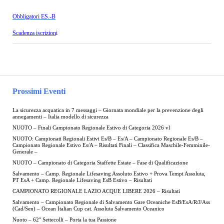
Obbligatori ES.-B
Scadenza iscrizion
i
Prossimi Eventi
La sicurezza acquatica in 7 messaggi – Giornata mondiale per la prevenzione degli
annegamenti – Italia modello di sicurezza
NUOTO – Finali Campionato Regionale Estivo di Categoria 2026 vl
NUOTO: Campionati Regionali Estivi Es/B – Es/A – Campionato Regionale Es/B –
Campionato Regionale Estivo Es/A – Risultati Finali – Classifica Maschile-Femminile-
Generale –
NUOTO – Campionato di Categoria Staffette Estate – Fase di Qualificazione
Salvamento – Camp. Regionale Lifesaving Assoluto Estivo + Prova Tempi Assoluta,
PT EsA + Camp. Regionale Lifesaving EsB Estivo – Risultati
CAMPIONATO REGIONALE LAZIO ACQUE LIBERE 2026 – Risultati
Salvamento – Campionato Regionale di Salvamento Gare Oceaniche EsB/EsA/R/J/Ass
(Cad/Sen) – Ocean Italian Cup cat. Assoluta Salvamento Oceanico
Nuoto – 62° Settecolli – Porta la tua Passione