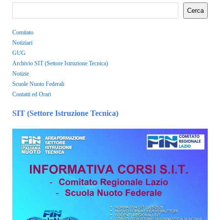
Cerca
Comitato
Notiziari
GUG
Archivio SIT (Settore Istruzione Tecnica)
Notizie
Scuole Nuoto Federali
Contatti ed Orari
SIT (Settore Istruzione Tecnica)