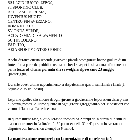
SS LAZIO NUOTO, ZERO9,
3T SPORTING CLUB,
ASD CAMPUS ROMA,
JUVENTUS NUOTO,
CENTRO FIN AVEZZANO,
ROMA NUOTO,
SV ONDA VERDE,
ACCADEMIA DI SALVAMENTO,
SC TUSCOLANO,
F&D H2O,
ARIA SPORT MONTEROTONDO.
Anche durante questa seconda giornata i piccoli protagonisti hanno goduto di un
forte tifo da parte del pubblico ospitato, che ci si aspettia sia ancora più numeroso
per la
terza ed ultima giornata che si svolgerà il prossimo 23 maggio
(pomeriggio).
Durante quest’ultimo appuntamento si disputeranno quarti, semifinali e finali (1°-
8°posto e 9°-16° posto).
Le prime quattro classificate di ogni girone si giocheranno le posizioni dalla prima
all'ottava, mentre le ultime quattro di ogni girone gareggeranno per le posizioni che
vanno dalla nona alla sedicesima.
In questa ultima fase, si disputeranno incontri da 2 tempi della durata di 5 minuti
ciascuno, tranne che la finale 1°- 2° posto e quella 3° e 4° posto che verranno
disputate con incontri da 2 tempi da 8 minuti.
La manifestazione terminerà con la premiazione di tutte le società