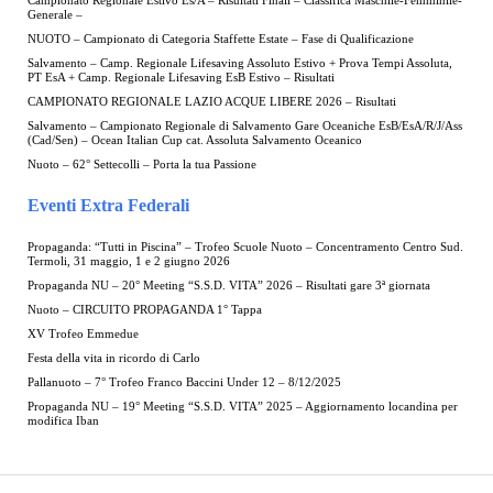
Campionato Regionale Estivo Es/A – Risultati Finali – Classifica Maschile-Femminile-
Generale –
NUOTO – Campionato di Categoria Staffette Estate – Fase di Qualificazione
Salvamento – Camp. Regionale Lifesaving Assoluto Estivo + Prova Tempi Assoluta,
PT EsA + Camp. Regionale Lifesaving EsB Estivo – Risultati
CAMPIONATO REGIONALE LAZIO ACQUE LIBERE 2026 – Risultati
Salvamento – Campionato Regionale di Salvamento Gare Oceaniche EsB/EsA/R/J/Ass
(Cad/Sen) – Ocean Italian Cup cat. Assoluta Salvamento Oceanico
Nuoto – 62° Settecolli – Porta la tua Passione
Eventi Extra Federali
Propaganda: “Tutti in Piscina” – Trofeo Scuole Nuoto – Concentramento Centro Sud.
Termoli, 31 maggio, 1 e 2 giugno 2026
Propaganda NU – 20° Meeting “S.S.D. VITA” 2026 – Risultati gare 3ª giornata
Nuoto – CIRCUITO PROPAGANDA 1° Tappa
XV Trofeo Emmedue
Festa della vita in ricordo di Carlo
Pallanuoto – 7° Trofeo Franco Baccini Under 12 – 8/12/2025
Propaganda NU – 19° Meeting “S.S.D. VITA” 2025 – Aggiornamento locandina per
modifica Iban