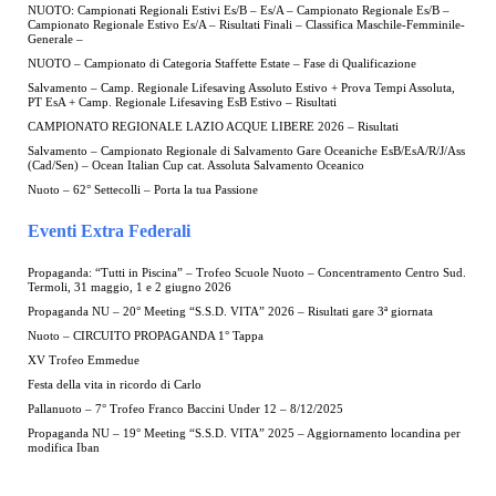
NUOTO: Campionati Regionali Estivi Es/B – Es/A – Campionato Regionale Es/B –
Campionato Regionale Estivo Es/A – Risultati Finali – Classifica Maschile-Femminile-
Generale –
NUOTO – Campionato di Categoria Staffette Estate – Fase di Qualificazione
Salvamento – Camp. Regionale Lifesaving Assoluto Estivo + Prova Tempi Assoluta,
PT EsA + Camp. Regionale Lifesaving EsB Estivo – Risultati
CAMPIONATO REGIONALE LAZIO ACQUE LIBERE 2026 – Risultati
Salvamento – Campionato Regionale di Salvamento Gare Oceaniche EsB/EsA/R/J/Ass
(Cad/Sen) – Ocean Italian Cup cat. Assoluta Salvamento Oceanico
Nuoto – 62° Settecolli – Porta la tua Passione
Eventi Extra Federali
Propaganda: “Tutti in Piscina” – Trofeo Scuole Nuoto – Concentramento Centro Sud.
Termoli, 31 maggio, 1 e 2 giugno 2026
Propaganda NU – 20° Meeting “S.S.D. VITA” 2026 – Risultati gare 3ª giornata
Nuoto – CIRCUITO PROPAGANDA 1° Tappa
XV Trofeo Emmedue
Festa della vita in ricordo di Carlo
Pallanuoto – 7° Trofeo Franco Baccini Under 12 – 8/12/2025
Propaganda NU – 19° Meeting “S.S.D. VITA” 2025 – Aggiornamento locandina per
modifica Iban