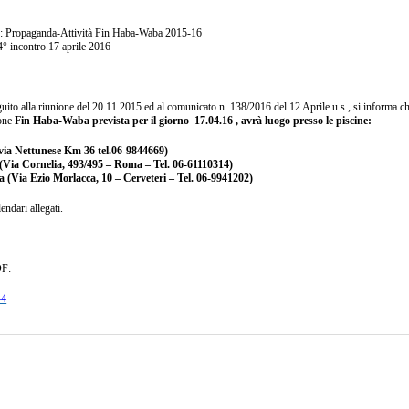
ropaganda-Attività Fin Haba-Waba 2015-16
tro 17 aprile 2016
ito alla riunione del 20.11.2015 ed al comunicato n. 138/2016 del 12 Aprile u.s., si informa ch
ione
Fin Haba-Waba prevista per il giorno
17.04.16 , avrà luogo presso le piscine:
via Nettunese Km 36 tel.06-9844669)
Via Cornelia, 493/495 – Roma – Tel. 06-61110314)
a (Via Ezio Morlacca, 10 – Cerveteri – Tel. 06-9941202)
ndari allegati.
DF:
4