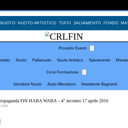
ANUOTO
NUOTO ARTISTICO
TUFFI
SALVAMENTO
FONDO
MA
Prossimi Eventi
itato
Nuoto
Pallanuoto
Nuoto Artistico
Salvamento
Maste
Corsi Formazione
Istruttore Nuoto
Aiuto Allenatore
Assistente Bagnanti
Propaganda FIN HABA WABA – 4° incontro 17 aprile 2016
 2016