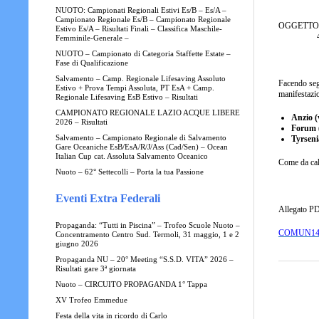
NUOTO: Campionati Regionali Estivi Es/B – Es/A –
Campionato Regionale Es/B – Campionato Regionale
OGGETTO: P
Estivo Es/A – Risultati Finali – Classifica Maschile-
4° incon
Femminile-Generale –
NUOTO – Campionato di Categoria Staffette Estate –
Fase di Qualificazione
Salvamento – Camp. Regionale Lifesaving Assoluto
Facendo segu
Estivo + Prova Tempi Assoluta, PT EsA + Camp.
manifestaz
Regionale Lifesaving EsB Estivo – Risultati
CAMPIONATO REGIONALE LAZIO ACQUE LIBERE
Anzio (
2026 – Risultati
Forum (
Salvamento – Campionato Regionale di Salvamento
Tyrseni
Gare Oceaniche EsB/EsA/R/J/Ass (Cad/Sen) – Ocean
Italian Cup cat. Assoluta Salvamento Oceanico
Come da cale
Nuoto – 62° Settecolli – Porta la tua Passione
Eventi Extra Federali
Allegato P
Propaganda: “Tutti in Piscina” – Trofeo Scuole Nuoto –
COMUN14
Concentramento Centro Sud. Termoli, 31 maggio, 1 e 2
giugno 2026
Propaganda NU – 20° Meeting “S.S.D. VITA” 2026 –
Risultati gare 3ª giornata
Nuoto – CIRCUITO PROPAGANDA 1° Tappa
XV Trofeo Emmedue
Festa della vita in ricordo di Carlo