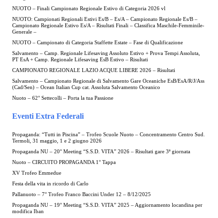
NUOTO – Finali Campionato Regionale Estivo di Categoria 2026 vl
NUOTO: Campionati Regionali Estivi Es/B – Es/A – Campionato Regionale Es/B –
Campionato Regionale Estivo Es/A – Risultati Finali – Classifica Maschile-Femminile-
Generale –
NUOTO – Campionato di Categoria Staffette Estate – Fase di Qualificazione
Salvamento – Camp. Regionale Lifesaving Assoluto Estivo + Prova Tempi Assoluta,
PT EsA + Camp. Regionale Lifesaving EsB Estivo – Risultati
CAMPIONATO REGIONALE LAZIO ACQUE LIBERE 2026 – Risultati
Salvamento – Campionato Regionale di Salvamento Gare Oceaniche EsB/EsA/R/J/Ass
(Cad/Sen) – Ocean Italian Cup cat. Assoluta Salvamento Oceanico
Nuoto – 62° Settecolli – Porta la tua Passione
Eventi Extra Federali
Propaganda: “Tutti in Piscina” – Trofeo Scuole Nuoto – Concentramento Centro Sud.
Termoli, 31 maggio, 1 e 2 giugno 2026
Propaganda NU – 20° Meeting “S.S.D. VITA” 2026 – Risultati gare 3ª giornata
Nuoto – CIRCUITO PROPAGANDA 1° Tappa
XV Trofeo Emmedue
Festa della vita in ricordo di Carlo
Pallanuoto – 7° Trofeo Franco Baccini Under 12 – 8/12/2025
Propaganda NU – 19° Meeting “S.S.D. VITA” 2025 – Aggiornamento locandina per
modifica Iban