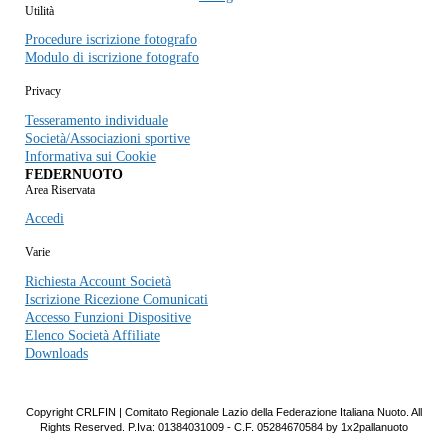
Utilità
Procedure iscrizione fotografo
Modulo di iscrizione fotografo
Privacy
Tesseramento individuale
Società/Associazioni sportive
Informativa sui Cookie
FEDERNUOTO
Area Riservata
Accedi
Varie
Richiesta Account Società
Iscrizione Ricezione Comunicati
Accesso Funzioni Dispositive
Elenco Società Affiliate
Downloads
Copyright CRLFIN | Comitato Regionale Lazio della Federazione Italiana Nuoto. All
Rights Reserved. P.Iva: 01384031009 - C.F. 05284670584 by 1x2pallanuoto