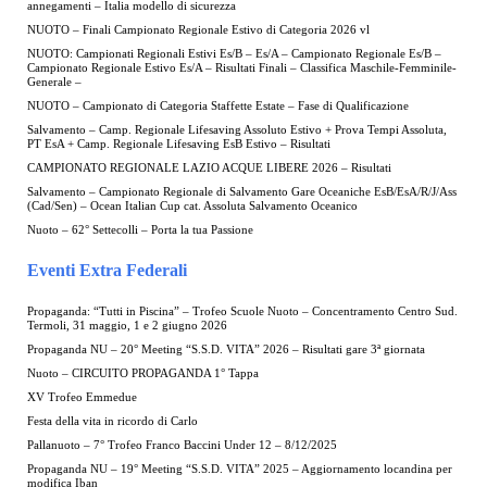
annegamenti – Italia modello di sicurezza
NUOTO – Finali Campionato Regionale Estivo di Categoria 2026 vl
NUOTO: Campionati Regionali Estivi Es/B – Es/A – Campionato Regionale Es/B –
Campionato Regionale Estivo Es/A – Risultati Finali – Classifica Maschile-Femminile-
Generale –
NUOTO – Campionato di Categoria Staffette Estate – Fase di Qualificazione
Salvamento – Camp. Regionale Lifesaving Assoluto Estivo + Prova Tempi Assoluta,
PT EsA + Camp. Regionale Lifesaving EsB Estivo – Risultati
CAMPIONATO REGIONALE LAZIO ACQUE LIBERE 2026 – Risultati
Salvamento – Campionato Regionale di Salvamento Gare Oceaniche EsB/EsA/R/J/Ass
(Cad/Sen) – Ocean Italian Cup cat. Assoluta Salvamento Oceanico
Nuoto – 62° Settecolli – Porta la tua Passione
Eventi Extra Federali
Propaganda: “Tutti in Piscina” – Trofeo Scuole Nuoto – Concentramento Centro Sud.
Termoli, 31 maggio, 1 e 2 giugno 2026
Propaganda NU – 20° Meeting “S.S.D. VITA” 2026 – Risultati gare 3ª giornata
Nuoto – CIRCUITO PROPAGANDA 1° Tappa
XV Trofeo Emmedue
Festa della vita in ricordo di Carlo
Pallanuoto – 7° Trofeo Franco Baccini Under 12 – 8/12/2025
Propaganda NU – 19° Meeting “S.S.D. VITA” 2025 – Aggiornamento locandina per
modifica Iban