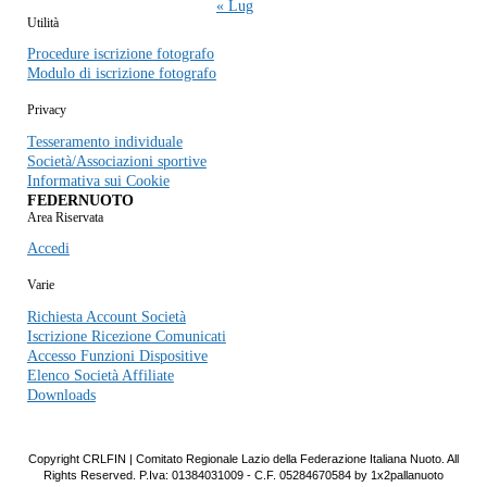
« Lug
Utilità
Procedure iscrizione fotografo
Modulo di iscrizione fotografo
Privacy
Tesseramento individuale
Società/Associazioni sportive
Informativa sui Cookie
FEDERNUOTO
Area Riservata
Accedi
Varie
Richiesta Account Società
Iscrizione Ricezione Comunicati
Accesso Funzioni Dispositive
Elenco Società Affiliate
Downloads
Copyright CRLFIN | Comitato Regionale Lazio della Federazione Italiana Nuoto. All
Rights Reserved. P.Iva: 01384031009 - C.F. 05284670584 by 1x2pallanuoto