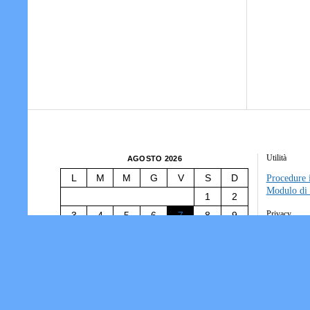
Utilità
AGOSTO 2026
L
M
M
G
V
S
D
Procedure i
Modulo di 
1
2
Privacy
3
4
5
6
7
8
9
10
11
12
13
14
15
16
Tesseramen
Società/Ass
17
18
19
20
21
22
23
Informativ
24
25
26
27
28
29
30
31
« Lug