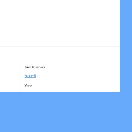
Area Riservata
Accedi
Varie
Richiesta Account Società
Iscrizione Ricezione Comunicati
Accesso Funzioni Dispositive
Elenco Società Affiliate
Downloads