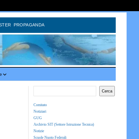
STER
PROPAGANDA
e
Cerca
Comitato
Notiziari
GUG
Archivio SIT (Settore Istruzione Tecnica)
Notizie
Scuole Nuoto Federali