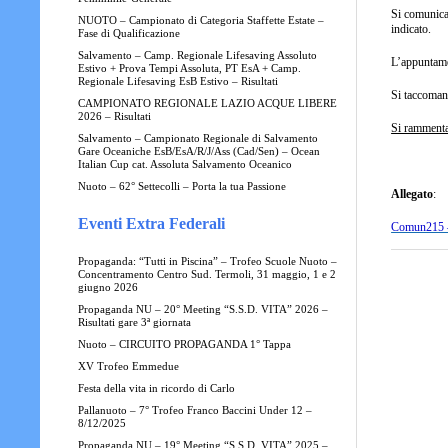
Si comunican
NUOTO – Campionato di Categoria Staffette Estate –
indicato.
Fase di Qualificazione
Salvamento – Camp. Regionale Lifesaving Assoluto
L’appuntamen
Estivo + Prova Tempi Assoluta, PT EsA + Camp.
Regionale Lifesaving EsB Estivo – Risultati
Si taccoman
CAMPIONATO REGIONALE LAZIO ACQUE LIBERE
2026 – Risultati
Si rammenta 
Salvamento – Campionato Regionale di Salvamento
Gare Oceaniche EsB/EsA/R/J/Ass (Cad/Sen) – Ocean
Italian Cup cat. Assoluta Salvamento Oceanico
Nuoto – 62° Settecolli – Porta la tua Passione
Allegato
:
Eventi Extra Federali
Comun215 – 
Propaganda: “Tutti in Piscina” – Trofeo Scuole Nuoto –
Concentramento Centro Sud. Termoli, 31 maggio, 1 e 2
giugno 2026
Propaganda NU – 20° Meeting “S.S.D. VITA” 2026 –
Risultati gare 3ª giornata
Nuoto – CIRCUITO PROPAGANDA 1° Tappa
XV Trofeo Emmedue
Festa della vita in ricordo di Carlo
Pallanuoto – 7° Trofeo Franco Baccini Under 12 –
8/12/2025
Propaganda NU – 19° Meeting “S.S.D. VITA” 2025 –