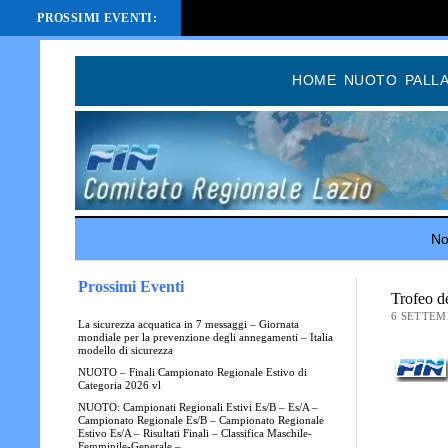
PROSSIMI EVENTI:
HOME
NUOTO
PALL
Not
Prossimi Eventi
Trofeo d
6 SETTEM
La sicurezza acquatica in 7 messaggi – Giornata
mondiale per la prevenzione degli annegamenti – Italia
modello di sicurezza
NUOTO – Finali Campionato Regionale Estivo di
Categoria 2026 vl
NUOTO: Campionati Regionali Estivi Es/B – Es/A –
Campionato Regionale Es/B – Campionato Regionale
Estivo Es/A – Risultati Finali – Classifica Maschile-
Femminile-Generale –