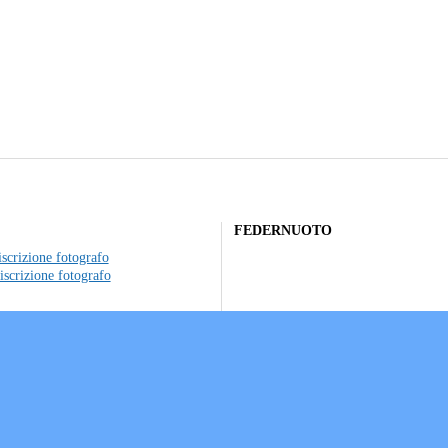
FEDERNUOTO
scrizione fotografo
iscrizione fotografo
to individuale
ociazioni sportive
a sui Cookie