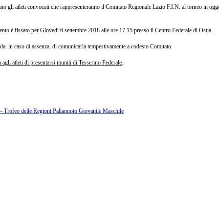
o gli atleti convocati che rappresenteranno il Comitato Regionale Lazio F.I.N. al torneo in ogg
to è fissato per Giovedì 6 settembre 2018 alle ore 17.15 presso il Centro Federale di Ostia.
da, in caso di assenza, di comunicarla tempestivamente a codesto Comitato.
agli atleti di presentarsi muniti di Tesserino Federale
.
Trofeo delle Regioni Pallanuoto Giovanile Maschile